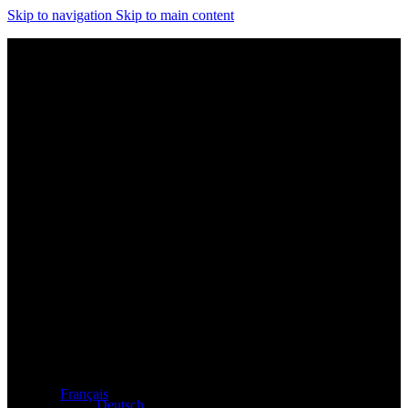
Skip to navigation
Skip to main content
Distributeur exclusif des produits Atacama et Apollo
d'Allemagne
Français
Deutsch