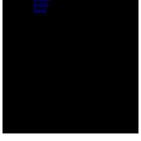
English
Dansk
Distributeur exclusif des produits Atacama et Apollo
d'Allemagne