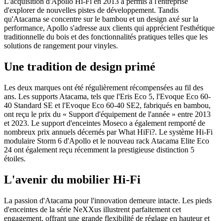
L'acquisition d'Apollo Hi-Fi en 2013 a permis à l'entreprise
d'explorer de nouvelles pistes de développement. Tandis
qu'Atacama se concentre sur le bambou et un design axé sur la
performance, Apollo s'adresse aux clients qui apprécient l'esthétique
traditionnelle du bois et des fonctionnalités pratiques telles que les
solutions de rangement pour vinyles.
Une tradition de design primé
Les deux marques ont été régulièrement récompensées au fil des
ans. Les supports Atacama, tels que l'Eris Eco 5, l'Evoque Eco 60-
40 Standard SE et l'Evoque Eco 60-40 SE2, fabriqués en bambou,
ont reçu le prix du « Support d'équipement de l'année » entre 2013
et 2023. Le support d'enceintes Moseco a également remporté de
nombreux prix annuels décernés par What HiFi?. Le système Hi-Fi
modulaire Storm 6 d'Apollo et le nouveau rack Atacama Elite Eco
24 ont également reçu récemment la prestigieuse distinction 5
étoiles.
L'avenir du mobilier Hi-Fi
La passion d'Atacama pour l'innovation demeure intacte. Les pieds
d'enceintes de la série NeXXus illustrent parfaitement cet
engagement, offrant une grande flexibilité de réglage en hauteur et