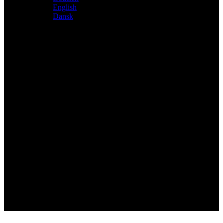
English
Dansk
Distributeur exclusif des produits Atacama et Apollo
d'Allemagne