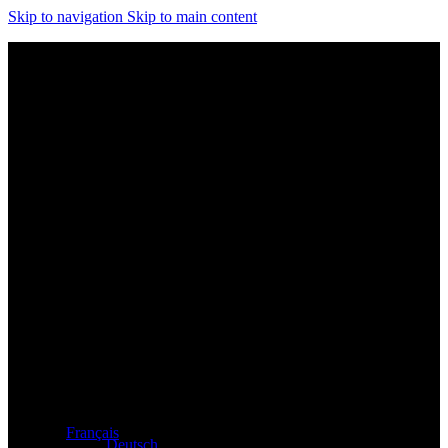
Skip to navigation
Skip to main content
Distributeur exclusif des produits Atacama et Apollo
d'Allemagne
Français
Deutsch