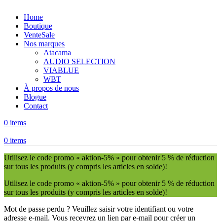
Home
Boutique
Vente
Sale
Nos marques
Atacama
AUDIO SELECTION
VIABLUE
WBT
À propos de nous
Blogue
Contact
0
items
0
items
Utilisez le code promo « aktion-5% » pour obtenir 5 % de réduction
sur tous les produits (y compris les articles en solde)!
Utilisez le code promo « aktion-5% » pour obtenir 5 % de réduction
sur tous les produits (y compris les articles en solde)!
Mot de passe perdu ? Veuillez saisir votre identifiant ou votre
adresse e-mail. Vous recevrez un lien par e-mail pour créer un