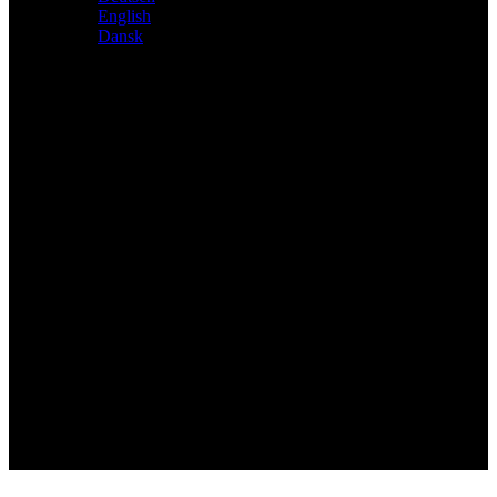
English
Dansk
Distributeur exclusif des produits Atacama et Apollo
d'Allemagne