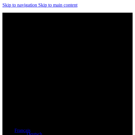
Skip to navigation
Skip to main content
Distributeur exclusif des produits Atacama et Apollo
d'Allemagne
Français
Deutsch