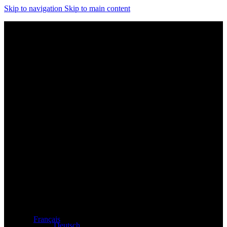
Skip to navigation
Skip to main content
Distributeur exclusif des produits Atacama et Apollo
d'Allemagne
Français
Deutsch