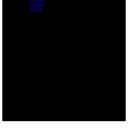
English
Dansk
Distributeur exclusif des produits Atacama et Apollo
d'Allemagne