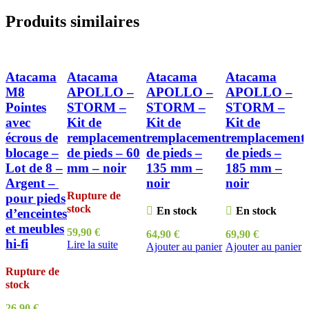
Produits similaires
Atacama
Atacama
Atacama
Atacama
M8
APOLLO –
APOLLO –
APOLLO –
Pointes
STORM –
STORM –
STORM –
avec
Kit de
Kit de
Kit de
écrous de
remplacement
remplacement
remplacement
blocage –
de pieds – 60
de pieds –
de pieds –
Lot de 8 –
mm – noir
135 mm –
185 mm –
Argent – ​​
noir
noir
Rupture de
pour pieds
stock
En stock
En stock
d’enceintes
et meubles
59,90
€
64,90
€
69,90
€
hi-fi
Lire la suite
Ajouter au panier
Ajouter au panier
Rupture de
stock
26,90
€