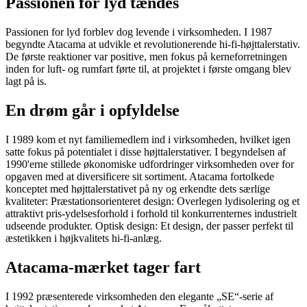
Passionen for lyd tændes
Passionen for lyd forblev dog levende i virksomheden. I 1987
begyndte Atacama at udvikle et revolutionerende hi-fi-højttalerstativ.
De første reaktioner var positive, men fokus på kerneforretningen
inden for luft- og rumfart førte til, at projektet i første omgang blev
lagt på is.
En drøm går i opfyldelse
I 1989 kom et nyt familiemedlem ind i virksomheden, hvilket igen
satte fokus på potentialet i disse højttalerstativer. I begyndelsen af
1990'erne stillede økonomiske udfordringer virksomheden over for
opgaven med at diversificere sit sortiment. Atacama fortolkede
konceptet med højttalerstativet på ny og erkendte dets særlige
kvaliteter: Præstationsorienteret design: Overlegen lydisolering og et
attraktivt pris-ydelsesforhold i forhold til konkurrenternes industrielt
udseende produkter. Optisk design: Et design, der passer perfekt til
æstetikken i højkvalitets hi-fi-anlæg.
Atacama-mærket tager fart
I 1992 præsenterede virksomheden den elegante „SE“-serie af