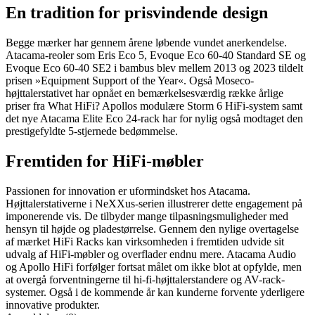
En tradition for prisvindende design
Begge mærker har gennem årene løbende vundet anerkendelse.
Atacama-reoler som Eris Eco 5, Evoque Eco 60-40 Standard SE og
Evoque Eco 60-40 SE2 i bambus blev mellem 2013 og 2023 tildelt
prisen »Equipment Support of the Year«. Også Moseco-
højttalerstativet har opnået en bemærkelsesværdig række årlige
priser fra What HiFi? Apollos modulære Storm 6 HiFi-system samt
det nye Atacama Elite Eco 24-rack har for nylig også modtaget den
prestigefyldte 5-stjernede bedømmelse.
Fremtiden for HiFi-møbler
Passionen for innovation er uformindsket hos Atacama.
Højttalerstativerne i NeXXus-serien illustrerer dette engagement på
imponerende vis. De tilbyder mange tilpasningsmuligheder med
hensyn til højde og pladestørrelse. Gennem den nylige overtagelse
af mærket HiFi Racks kan virksomheden i fremtiden udvide sit
udvalg af HiFi-møbler og overflader endnu mere. Atacama Audio
og Apollo HiFi forfølger fortsat målet om ikke blot at opfylde, men
at overgå forventningerne til hi-fi-højttalerstandere og AV-rack-
systemer. Også i de kommende år kan kunderne forvente yderligere
innovative produkter.