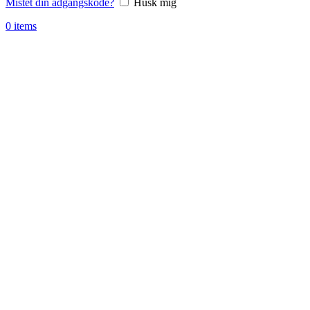
Mistet din adgangskode?
Husk mig
0
items