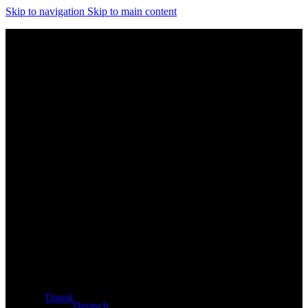
Skip to navigation
Skip to main content
Eksklusiv forhandler af Atacama- og Apollo-produkter fra
Tyskland
Dansk
Deutsch