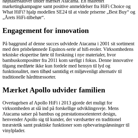
højttalerstativer under mærket Atacama. En målrettet
marketingkampagne samt positive anmeldelser fra HiFi Choice og
What HiFi? hjalp modellen SE24 til at vinde priserne „Best Buy“ og
„Årets HiFi-tilbehør“.
Engagement for innovation
På baggrund af denne succes udvidede Atacama i 2001 sit sortiment
med den prisbelønnede Equinox-serie af hifi-reoler. Virksomhedens
tekniske ekspertise førte til forskning i nye materialer, hvor
bambuskompositter fra 2011 kom særligt i fokus. Denne innovative
tilgang medførte ikke kun fordele med hensyn til lyd og
funktionalitet, men tilbød samtidig et miljøvenligt alternativ til
traditionelle hårdttræssorter.
Mærket Apollo udvider familien
Overtagelsen af Apollo HiFi i 2013 gjorde det muligt for
virksomheden at slå ind på forskellige udviklingsveje. Mens
Atacama satser på bambus og præstationsorienteret design,
henvender Apollo sig til kunder, der værdsætter en traditionel
trææstetik samt praktiske funktioner som opbevaringsløsninger til
vinylplader.