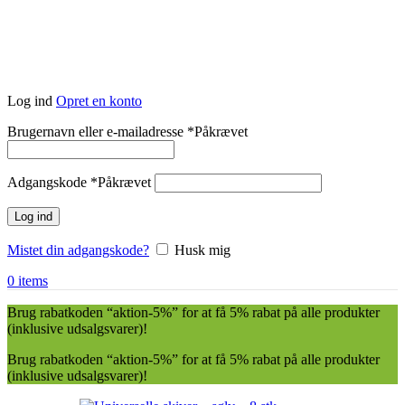
Log ind
Opret en konto
Brugernavn eller e-mailadresse
*
Påkrævet
Adgangskode
*
Påkrævet
Log ind
Mistet din adgangskode?
Husk mig
0
items
Brug rabatkoden “aktion-5%” for at få 5% rabat på alle produkter
(inklusive udsalgsvarer)!
Brug rabatkoden “aktion-5%” for at få 5% rabat på alle produkter
(inklusive udsalgsvarer)!