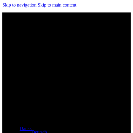
Skip to navigation
Skip to main content
Eksklusiv forhandler af Atacama- og Apollo-produkter fra
Tyskland
Dansk
Deutsch