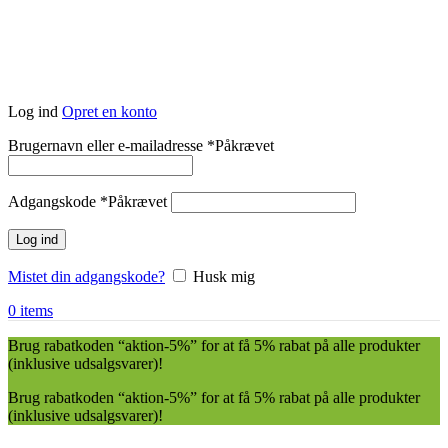
Log ind
Opret en konto
Brugernavn eller e-mailadresse
*
Påkrævet
Adgangskode
*
Påkrævet
Log ind
Mistet din adgangskode?
Husk mig
0
items
Brug rabatkoden “aktion-5%” for at få 5% rabat på alle produkter
(inklusive udsalgsvarer)!
Brug rabatkoden “aktion-5%” for at få 5% rabat på alle produkter
(inklusive udsalgsvarer)!