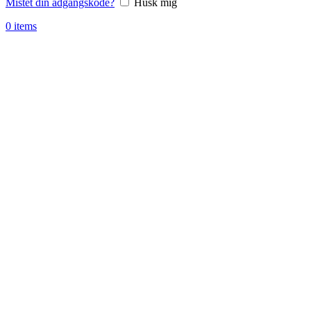
Mistet din adgangskode?
Husk mig
0
items