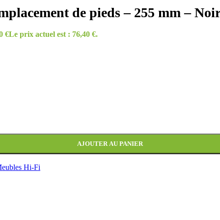
placement de pieds – 255 mm – Noir
40
€
Le prix actuel est : 76,40 €.
AJOUTER AU PANIER
eubles Hi-Fi