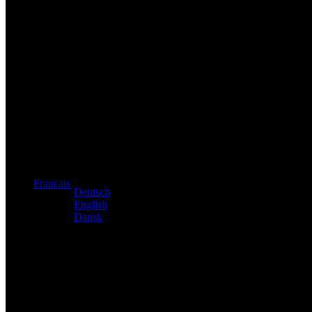
Distributeur exclusif des produits Atacama et Apollo d'Allema
Français
Deutsch
English
Dansk