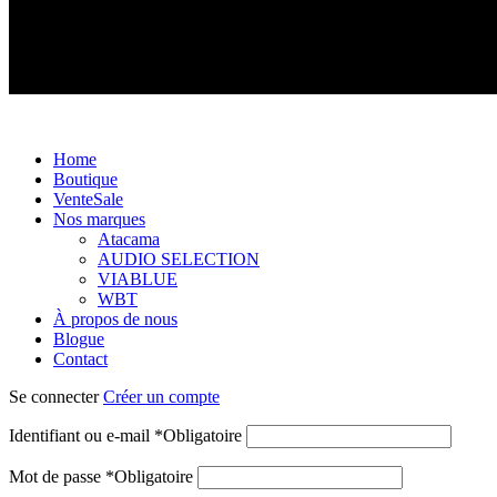
Distributeur exclusif des produits Atacama et Apollo d'Allema
Home
Boutique
Vente
Sale
Nos marques
Atacama
AUDIO SELECTION
VIABLUE
WBT
À propos de nous
Blogue
Contact
Se connecter
Créer un compte
Identifiant ou e-mail
*
Obligatoire
Mot de passe
*
Obligatoire