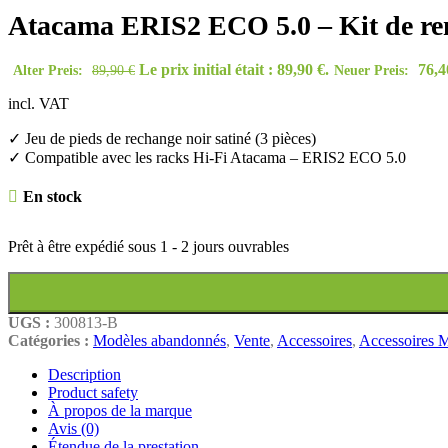
Atacama ERIS2 ECO 5.0 – Kit de rem
Le prix initial était : 89,90 €.
76,
Alter Preis:
89,90
€
Neuer Preis:
incl. VAT
✓ Jeu de pieds de rechange noir satiné (3 pièces)
✓ Compatible avec les racks Hi-Fi Atacama – ERIS2 ECO 5.0
En stock
Prêt à être expédié sous
1 - 2 jours ouvrables
UGS :
300813-B
Catégories :
Modèles abandonnés
,
Vente
,
Accessoires
,
Accessoires M
Description
Product safety
À propos de la marque
Avis (0)
Étendue de la prestation