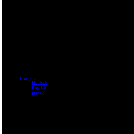
Distributeur exclusif des produits Atacama et Apollo d'Allema
Français
Deutsch
English
Dansk