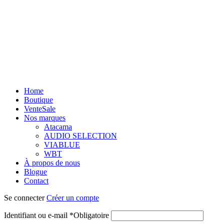
Home
Boutique
Vente
Sale
Nos marques
Atacama
AUDIO SELECTION
VIABLUE
WBT
À propos de nous
Blogue
Contact
Se connecter
Créer un compte
Identifiant ou e-mail
*
Obligatoire