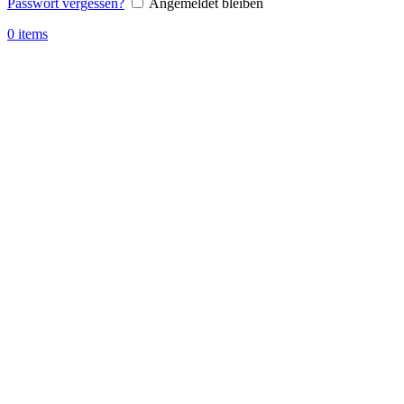
Passwort vergessen?
Angemeldet bleiben
0
items