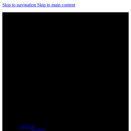
Skip to navigation
Skip to main content
Exklusiver Händler für Atacama und Apollo Produkte aus
Deutschland
Deutsch
English