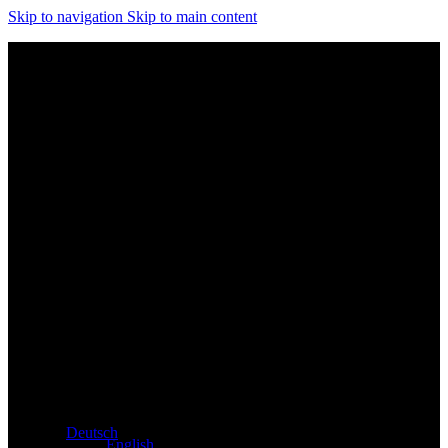
Skip to navigation
Skip to main content
Exklusiver Händler für Atacama und Apollo Produkte aus
Deutschland
Deutsch
English