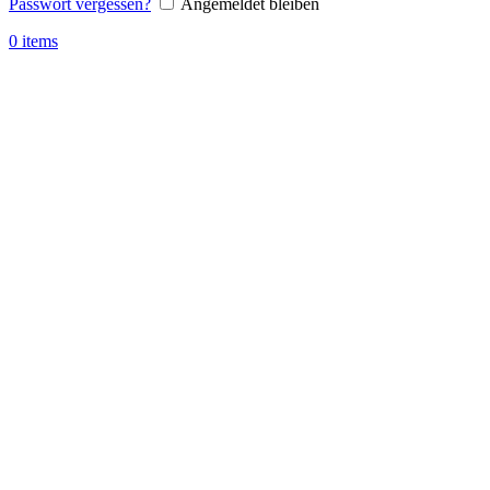
Passwort vergessen?
Angemeldet bleiben
0
items