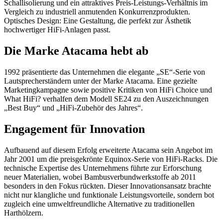
Schallisolierung und ein attraktives Preis-Leistungs-Verhältnis im
Vergleich zu industriell anmutenden Konkurrenzprodukten.
Optisches Design: Eine Gestaltung, die perfekt zur Ästhetik
hochwertiger HiFi-Anlagen passt.
Die Marke Atacama hebt ab
1992 präsentierte das Unternehmen die elegante „SE“-Serie von
Lautsprecherständern unter der Marke Atacama. Eine gezielte
Marketingkampagne sowie positive Kritiken von HiFi Choice und
What HiFi? verhalfen dem Modell SE24 zu den Auszeichnungen
„Best Buy“ und „HiFi-Zubehör des Jahres“.
Engagement für Innovation
Aufbauend auf diesem Erfolg erweiterte Atacama sein Angebot im
Jahr 2001 um die preisgekrönte Equinox-Serie von HiFi-Racks. Die
technische Expertise des Unternehmens führte zur Erforschung
neuer Materialien, wobei Bambusverbundwerkstoffe ab 2011
besonders in den Fokus rückten. Dieser Innovationsansatz brachte
nicht nur klangliche und funktionale Leistungsvorteile, sondern bot
zugleich eine umweltfreundliche Alternative zu traditionellen
Harthölzern.