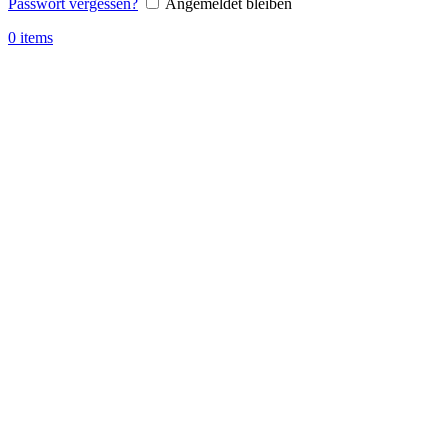
Passwort vergessen?
Angemeldet bleiben
0
items