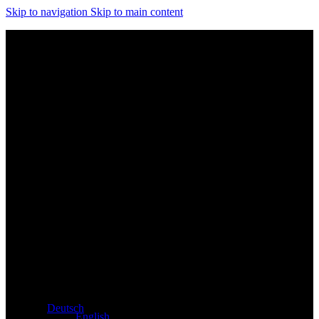
Skip to navigation
Skip to main content
Exklusiver Händler für Atacama und Apollo Produkte aus
Deutschland
Deutsch
English