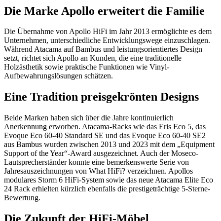
Die Marke Apollo erweitert die Familie
Die Übernahme von Apollo HiFi im Jahr 2013 ermöglichte es dem
Unternehmen, unterschiedliche Entwicklungswege einzuschlagen.
Während Atacama auf Bambus und leistungsorientiertes Design
setzt, richtet sich Apollo an Kunden, die eine traditionelle
Holzästhetik sowie praktische Funktionen wie Vinyl-
Aufbewahrungslösungen schätzen.
Eine Tradition preisgekrönten Designs
Beide Marken haben sich über die Jahre kontinuierlich
Anerkennung erworben. Atacama-Racks wie das Eris Eco 5, das
Evoque Eco 60-40 Standard SE und das Evoque Eco 60-40 SE2
aus Bambus wurden zwischen 2013 und 2023 mit dem „Equipment
Support of the Year“-Award ausgezeichnet. Auch der Moseco-
Lautsprecherständer konnte eine bemerkenswerte Serie von
Jahresauszeichnungen von What HiFi? verzeichnen. Apollos
modulares Storm 6 HiFi-System sowie das neue Atacama Elite Eco
24 Rack erhielten kürzlich ebenfalls die prestigeträchtige 5-Sterne-
Bewertung.
Die Zukunft der HiFi-Möbel