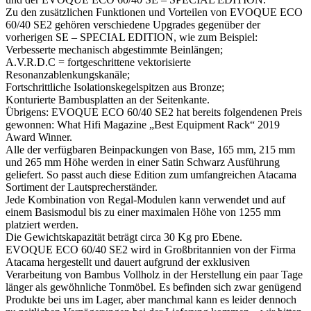
Zu den zusätzlichen Funktionen und Vorteilen von EVOQUE ECO
60/40 SE2 gehören verschiedene Upgrades gegenüber der
vorherigen SE – SPECIAL EDITION, wie zum Beispiel:
Verbesserte mechanisch abgestimmte Beinlängen;
A.V.R.D.C = fortgeschrittene vektorisierte
Resonanzablenkungskanäle;
Fortschrittliche Isolationskegelspitzen aus Bronze;
Konturierte Bambusplatten an der Seitenkante.
Übrigens: EVOQUE ECO 60/40 SE2 hat bereits folgendenen Preis
gewonnen: What Hifi Magazine „Best Equipment Rack“ 2019
Award Winner.
Alle der verfügbaren Beinpackungen von Base, 165 mm, 215 mm
und 265 mm Höhe werden in einer Satin Schwarz Ausführung
geliefert. So passt auch diese Edition zum umfangreichen Atacama
Sortiment der Lautsprecherständer.
Jede Kombination von Regal-Modulen kann verwendet und auf
einem Basismodul bis zu einer maximalen Höhe von 1255 mm
platziert werden.
Die Gewichtskapazität beträgt circa 30 Kg pro Ebene.
EVOQUE ECO 60/40 SE2 wird in Großbritannien von der Firma
Atacama hergestellt und dauert aufgrund der exklusiven
Verarbeitung von Bambus Vollholz in der Herstellung ein paar Tage
länger als gewöhnliche Tonmöbel. Es befinden sich zwar genügend
Produkte bei uns im Lager, aber manchmal kann es leider dennoch