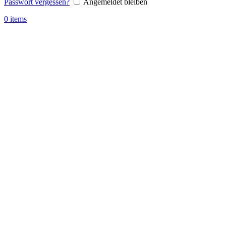
Passwort vergessen?
Angemeldet bleiben
0
items