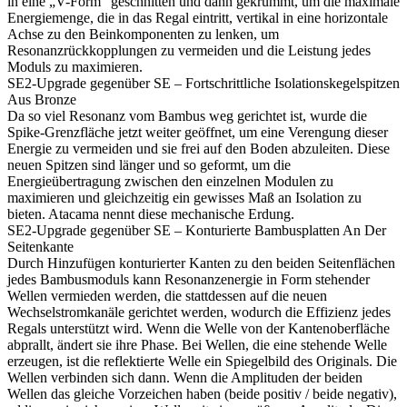
in eine „V-Form“ geschnitten und dann gekrümmt, um die maximale
Energiemenge, die in das Regal eintritt, vertikal in eine horizontale
Achse zu den Beinkomponenten zu lenken, um
Resonanzrückkopplungen zu vermeiden und die Leistung jedes
Moduls zu maximieren.
SE2-Upgrade gegenüber SE – Fortschrittliche Isolationskegelspitzen
Aus Bronze
Da so viel Resonanz vom Bambus weg gerichtet ist, wurde die
Spike-Grenzfläche jetzt weiter geöffnet, um eine Verengung dieser
Energie zu vermeiden und sie frei auf den Boden abzuleiten. Diese
neuen Spitzen sind länger und so geformt, um die
Energieübertragung zwischen den einzelnen Modulen zu
maximieren und gleichzeitig ein gewisses Maß an Isolation zu
bieten. Atacama nennt diese mechanische Erdung.
SE2-Upgrade gegenüber SE – Konturierte Bambusplatten An Der
Seitenkante
Durch Hinzufügen konturierter Kanten zu den beiden Seitenflächen
jedes Bambusmoduls kann Resonanzenergie in Form stehender
Wellen vermieden werden, die stattdessen auf die neuen
Wechselstromkanäle gerichtet werden, wodurch die Effizienz jedes
Regals unterstützt wird. Wenn die Welle von der Kantenoberfläche
abprallt, ändert sie ihre Phase. Bei Wellen, die eine stehende Welle
erzeugen, ist die reflektierte Welle ein Spiegelbild des Originals. Die
Wellen verbinden sich dann. Wenn die Amplituden der beiden
Wellen das gleiche Vorzeichen haben (beide positiv / beide negativ),