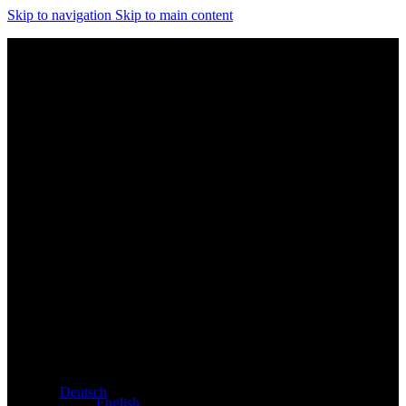
Skip to navigation
Skip to main content
Exklusiver Händler für Atacama und Apollo Produkte aus
Deutschland
Deutsch
English