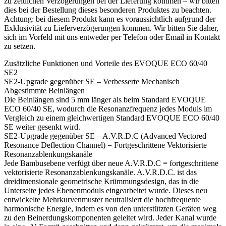
zu zeitlichen Verzögerungen bei der Lieferung kommen – wir bitten
dies bei der Bestellung dieses besonderen Produktes zu beachten.
Achtung: bei diesem Produkt kann es voraussichtlich aufgrund der
Exklusivität zu Lieferverzögerungen kommen. Wir bitten Sie daher,
sich im Vorfeld mit uns entweder per Telefon oder Email in Kontakt
zu setzen.
Zusätzliche Funktionen und Vorteile des EVOQUE ECO 60/40
SE2
SE2-Upgrade gegenüber SE – Verbesserte Mechanisch
Abgestimmte Beinlängen
Die Beinlängen sind 5 mm länger als beim Standard EVOQUE
ECO 60/40 SE, wodurch die Resonanzfrequenz jedes Moduls im
Vergleich zu einem gleichwertigen Standard EVOQUE ECO 60/40
SE weiter gesenkt wird.
SE2-Upgrade gegenüber SE – A.V.R.D.C (Advanced Vectored
Resonance Deflection Channel) = Fortgeschrittene Vektorisierte
Resonanzablenkungskanäle
Jede Bambusebene verfügt über neue A.V.R.D.C = fortgeschrittene
vektorisierte Resonanzablenkungskanäle. A.V.R.D.C. ist das
dreidimensionale geometrische Krümmungsdesign, das in die
Unterseite jedes Ebenenmoduls eingearbeitet wurde. Dieses neu
entwickelte Mehrkurvenmuster neutralisiert die hochfrequente
harmonische Energie, indem es von den unterstützten Geräten weg
zu den Beinerdungskomponenten geleitet wird. Jeder Kanal wurde