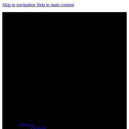
Skip to navigation
Skip to main content
Distributeur exclusif des produits Atacama et Apollo
d'Allemagne
Français
Deutsch