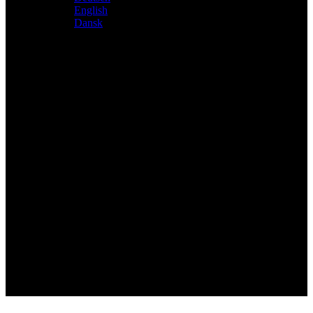
English
Dansk
Distributeur exclusif des produits Atacama et Apollo
d'Allemagne