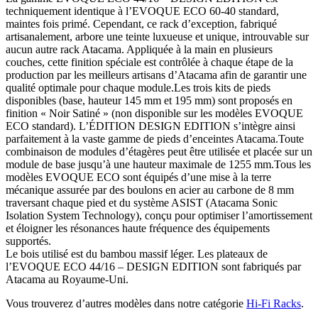
techniquement identique à l’EVOQUE ECO 60-40 standard,
maintes fois primé. Cependant, ce rack d’exception, fabriqué
artisanalement, arbore une teinte luxueuse et unique, introuvable sur
aucun autre rack Atacama. Appliquée à la main en plusieurs
couches, cette finition spéciale est contrôlée à chaque étape de la
production par les meilleurs artisans d’Atacama afin de garantir une
qualité optimale pour chaque module.Les trois kits de pieds
disponibles (base, hauteur 145 mm et 195 mm) sont proposés en
finition « Noir Satiné » (non disponible sur les modèles EVOQUE
ECO standard). L’ÉDITION DESIGN EDITION s’intègre ainsi
parfaitement à la vaste gamme de pieds d’enceintes Atacama.Toute
combinaison de modules d’étagères peut être utilisée et placée sur un
module de base jusqu’à une hauteur maximale de 1255 mm.Tous les
modèles EVOQUE ECO sont équipés d’une mise à la terre
mécanique assurée par des boulons en acier au carbone de 8 mm
traversant chaque pied et du système ASIST (Atacama Sonic
Isolation System Technology), conçu pour optimiser l’amortissement
et éloigner les résonances haute fréquence des équipements
supportés.
Le bois utilisé est du bambou massif léger. Les plateaux de
l’EVOQUE ECO 44/16 – DESIGN EDITION sont fabriqués par
Atacama au Royaume-Uni.
Vous trouverez d’autres modèles dans notre catégorie
Hi-Fi Racks
.