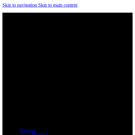
Skip to navigation
Skip to main content
Distributeur exclusif des produits Atacama et Apollo
d'Allemagne
Français
Deutsch