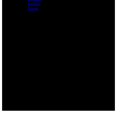
English
Dansk
Distributeur exclusif des produits Atacama et Apollo
d'Allemagne