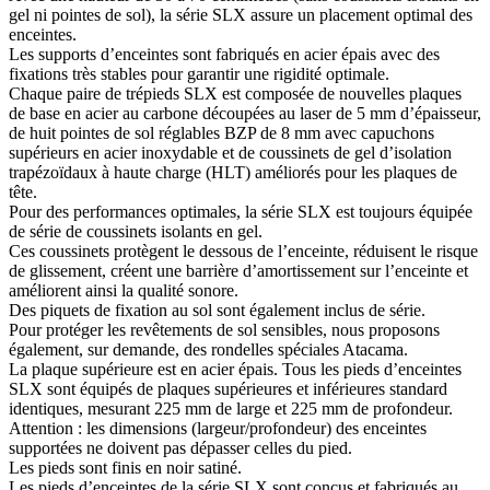
gel ni pointes de sol), la série SLX assure un placement optimal des
enceintes.
Les supports d’enceintes sont fabriqués en acier épais avec des
fixations très stables pour garantir une rigidité optimale.
Chaque paire de trépieds SLX est composée de nouvelles plaques
de base en acier au carbone découpées au laser de 5 mm d’épaisseur,
de huit pointes de sol réglables BZP de 8 mm avec capuchons
supérieurs en acier inoxydable et de coussinets de gel d’isolation
trapézoïdaux à haute charge (HLT) améliorés pour les plaques de
tête.
Pour des performances optimales, la série SLX est toujours équipée
de série de coussinets isolants en gel.
Ces coussinets protègent le dessous de l’enceinte, réduisent le risque
de glissement, créent une barrière d’amortissement sur l’enceinte et
améliorent ainsi la qualité sonore.
Des piquets de fixation au sol sont également inclus de série.
Pour protéger les revêtements de sol sensibles, nous proposons
également, sur demande, des rondelles spéciales Atacama.
La plaque supérieure est en acier épais. Tous les pieds d’enceintes
SLX sont équipés de plaques supérieures et inférieures standard
identiques, mesurant 225 mm de large et 225 mm de profondeur.
Attention : les dimensions (largeur/profondeur) des enceintes
supportées ne doivent pas dépasser celles du pied.
Les pieds sont finis en noir satiné.
Les pieds d’enceintes de la série SLX sont conçus et fabriqués au