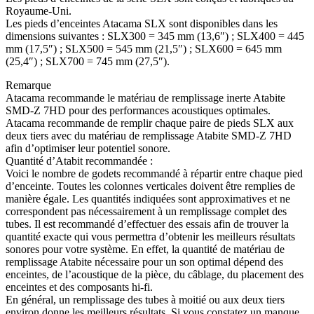
Royaume-Uni.
Les pieds d’enceintes Atacama SLX sont disponibles dans les
dimensions suivantes : SLX300 = 345 mm (13,6″) ; SLX400 = 445
mm (17,5″) ; SLX500 = 545 mm (21,5″) ; SLX600 = 645 mm
(25,4″) ; SLX700 = 745 mm (27,5″).
Remarque
Atacama recommande le matériau de remplissage inerte Atabite
SMD-Z 7HD pour des performances acoustiques optimales.
Atacama recommande de remplir chaque paire de pieds SLX aux
deux tiers avec du matériau de remplissage Atabite SMD-Z 7HD
afin d’optimiser leur potentiel sonore.
Quantité d’Atabit recommandée :
Voici le nombre de godets recommandé à répartir entre chaque pied
d’enceinte. Toutes les colonnes verticales doivent être remplies de
manière égale. Les quantités indiquées sont approximatives et ne
correspondent pas nécessairement à un remplissage complet des
tubes. Il est recommandé d’effectuer des essais afin de trouver la
quantité exacte qui vous permettra d’obtenir les meilleurs résultats
sonores pour votre système. En effet, la quantité de matériau de
remplissage Atabite nécessaire pour un son optimal dépend des
enceintes, de l’acoustique de la pièce, du câblage, du placement des
enceintes et des composants hi-fi.
En général, un remplissage des tubes à moitié ou aux deux tiers
environ donne les meilleurs résultats. Si vous constatez un manque