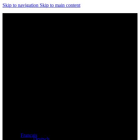
Skip to navigation
Skip to main content
Distributeur exclusif des produits Atacama et Apollo
d'Allemagne
Français
Deutsch