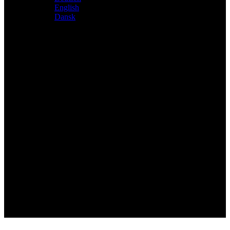
English
Dansk
Distributeur exclusif des produits Atacama et Apollo
d'Allemagne