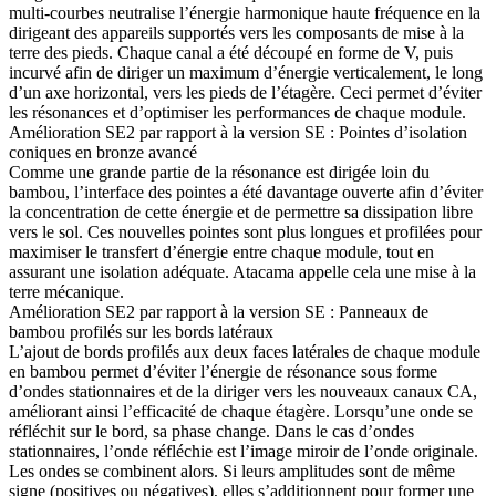
multi-courbes neutralise l’énergie harmonique haute fréquence en la
dirigeant des appareils supportés vers les composants de mise à la
terre des pieds. Chaque canal a été découpé en forme de V, puis
incurvé afin de diriger un maximum d’énergie verticalement, le long
d’un axe horizontal, vers les pieds de l’étagère. Ceci permet d’éviter
les résonances et d’optimiser les performances de chaque module.
Amélioration SE2 par rapport à la version SE : Pointes d’isolation
coniques en bronze avancé
Comme une grande partie de la résonance est dirigée loin du
bambou, l’interface des pointes a été davantage ouverte afin d’éviter
la concentration de cette énergie et de permettre sa dissipation libre
vers le sol. Ces nouvelles pointes sont plus longues et profilées pour
maximiser le transfert d’énergie entre chaque module, tout en
assurant une isolation adéquate. Atacama appelle cela une mise à la
terre mécanique.
Amélioration SE2 par rapport à la version SE : Panneaux de
bambou profilés sur les bords latéraux
L’ajout de bords profilés aux deux faces latérales de chaque module
en bambou permet d’éviter l’énergie de résonance sous forme
d’ondes stationnaires et de la diriger vers les nouveaux canaux CA,
améliorant ainsi l’efficacité de chaque étagère. Lorsqu’une onde se
réfléchit sur le bord, sa phase change. Dans le cas d’ondes
stationnaires, l’onde réfléchie est l’image miroir de l’onde originale.
Les ondes se combinent alors. Si leurs amplitudes sont de même
signe (positives ou négatives), elles s’additionnent pour former une