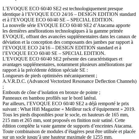
L’EVOQUE ECO 60/40 SE2 est technologiquement presque
identique à l’EVOQUE ECO 24/16 – DESIGN EDITION standard
et à l’EVOQUE ECO 60/40 SE – SPECIAL EDITION.
La nouvelle série EVOQUE ECO 60/40 SE2 d’Atacama apporte
les dernières améliorations technologiques à la gamme primée
EVOQUE, offrant des avancées supplémentaires dans les canaux de
déviation et la conception des composants des jambes par rapport à
l’EVOQUE ECO 24/16 – DESIGN EDITION standard et à
l’EVOQUE ECO 60/40 SE – SPECIAL EDITION.
L’EVOQUE ECO 60/40 SE2 présente des caractéristiques et
avantages supplémentaires, notamment plusieurs améliorations par
rapport à la précédente édition spéciale SE :
Longueurs de pieds optimisées mécaniquement ;
A.V.R.D.C. (Advanced Vectorized Resonance Deflection Channels)
;
Embouts de cône d’isolation en bronze de pointe ;
Panneaux en bambou profilés sur le bord latéral.
Par ailleurs, l’EVOQUE ECO 60/40 SE2 a déjà remporté le prix
suivant : What Hifi Magazine « Meilleur rack d’équipement » 2019.
Tous les pieds disponibles pour le socle, en hauteurs de 165 mm,
215 mm et 265 mm, sont proposés en finition noir satiné. Cette
édition complète la vaste gamme de supports d’enceintes Atacama.
Toute combinaison de modules d’étagères peut être utilisée et placée
sur un socle jusqu’à une hauteur maximale de 1255 mm.