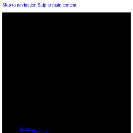
Skip to navigation
Skip to main content
Distributeur exclusif des produits Atacama et Apollo
d'Allemagne
Français
Deutsch