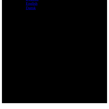
English
Dansk
Distributeur exclusif des produits Atacama et Apollo
d'Allemagne