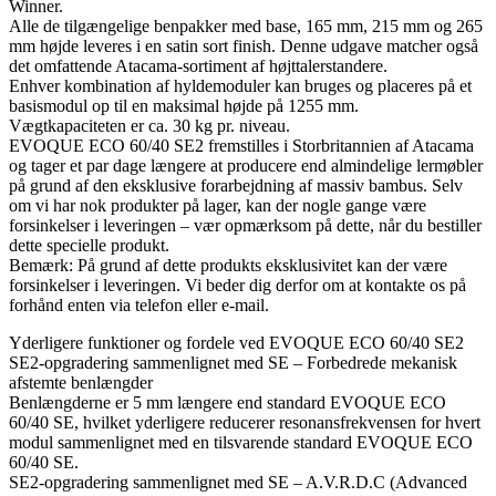
Winner.
Alle de tilgængelige benpakker med base, 165 mm, 215 mm og 265
mm højde leveres i en satin sort finish. Denne udgave matcher også
det omfattende Atacama-sortiment af højttalerstandere.
Enhver kombination af hyldemoduler kan bruges og placeres på et
basismodul op til en maksimal højde på 1255 mm.
Vægtkapaciteten er ca. 30 kg pr. niveau.
EVOQUE ECO 60/40 SE2 fremstilles i Storbritannien af Atacama
og tager et par dage længere at producere end almindelige lermøbler
på grund af den eksklusive forarbejdning af massiv bambus. Selv
om vi har nok produkter på lager, kan der nogle gange være
forsinkelser i leveringen – vær opmærksom på dette, når du bestiller
dette specielle produkt.
Bemærk: På grund af dette produkts eksklusivitet kan der være
forsinkelser i leveringen. Vi beder dig derfor om at kontakte os på
forhånd enten via telefon eller e-mail.
Yderligere funktioner og fordele ved EVOQUE ECO 60/40 SE2
SE2-opgradering sammenlignet med SE – Forbedrede mekanisk
afstemte benlængder
Benlængderne er 5 mm længere end standard EVOQUE ECO
60/40 SE, hvilket yderligere reducerer resonansfrekvensen for hvert
modul sammenlignet med en tilsvarende standard EVOQUE ECO
60/40 SE.
SE2-opgradering sammenlignet med SE – A.V.R.D.C (Advanced