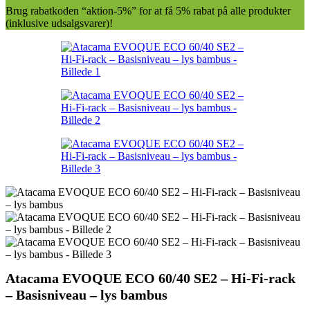
Brug rabatkoden “aktion-5%” for at få 5% rabat på alle produkter
(inklusive udsalgsvarer)!
Atacama EVOQUE ECO 60/40 SE2 – Hi-Fi-rack
– Basisniveau – lys bambus