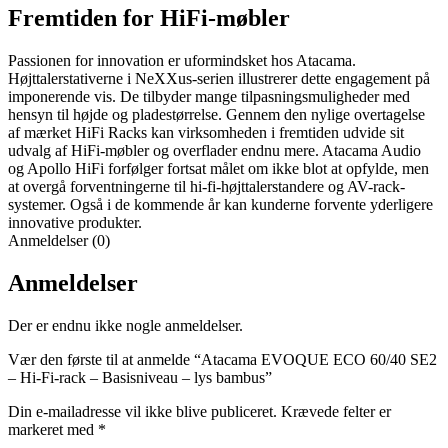
Fremtiden for HiFi-møbler
Passionen for innovation er uformindsket hos Atacama.
Højttalerstativerne i NeXXus-serien illustrerer dette engagement på
imponerende vis. De tilbyder mange tilpasningsmuligheder med
hensyn til højde og pladestørrelse. Gennem den nylige overtagelse
af mærket HiFi Racks kan virksomheden i fremtiden udvide sit
udvalg af HiFi-møbler og overflader endnu mere. Atacama Audio
og Apollo HiFi forfølger fortsat målet om ikke blot at opfylde, men
at overgå forventningerne til hi-fi-højttalerstandere og AV-rack-
systemer. Også i de kommende år kan kunderne forvente yderligere
innovative produkter.
Anmeldelser (0)
Anmeldelser
Der er endnu ikke nogle anmeldelser.
Vær den første til at anmelde “Atacama EVOQUE ECO 60/40 SE2
– Hi-Fi-rack – Basisniveau – lys bambus”
Din e-mailadresse vil ikke blive publiceret.
Krævede felter er
markeret med
*