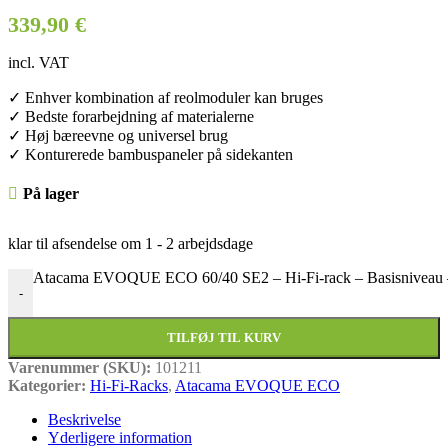
339,90
€
incl. VAT
✓ Enhver kombination af reolmoduler kan bruges
✓ Bedste forarbejdning af materialerne
✓ Høj bæreevne og universel brug
✓ Konturerede bambuspaneler på sidekanten
På lager
klar til afsendelse om
1 - 2 arbejdsdage
Atacama EVOQUE ECO 60/40 SE2 – Hi-Fi-rack – Basisniveau –
-
TILFØJ TIL KURV
Varenummer (SKU):
101211
Kategorier:
Hi-Fi-Racks
,
Atacama EVOQUE ECO
Beskrivelse
Yderligere information