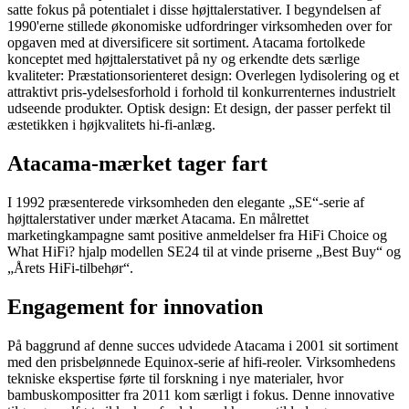
satte fokus på potentialet i disse højttalerstativer. I begyndelsen af
1990'erne stillede økonomiske udfordringer virksomheden over for
opgaven med at diversificere sit sortiment. Atacama fortolkede
konceptet med højttalerstativet på ny og erkendte dets særlige
kvaliteter: Præstationsorienteret design: Overlegen lydisolering og et
attraktivt pris-ydelsesforhold i forhold til konkurrenternes industrielt
udseende produkter. Optisk design: Et design, der passer perfekt til
æstetikken i højkvalitets hi-fi-anlæg.
Atacama-mærket tager fart
I 1992 præsenterede virksomheden den elegante „SE“-serie af
højttalerstativer under mærket Atacama. En målrettet
marketingkampagne samt positive anmeldelser fra HiFi Choice og
What HiFi? hjalp modellen SE24 til at vinde priserne „Best Buy“ og
„Årets HiFi-tilbehør“.
Engagement for innovation
På baggrund af denne succes udvidede Atacama i 2001 sit sortiment
med den prisbelønnede Equinox-serie af hifi-reoler. Virksomhedens
tekniske ekspertise førte til forskning i nye materialer, hvor
bambuskompositter fra 2011 kom særligt i fokus. Denne innovative