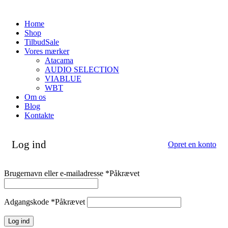
Home
Shop
Tilbud
Sale
Vores mærker
Atacama
AUDIO SELECTION
VIABLUE
WBT
Om os
Blog
Kontakte
Log ind
Opret en konto
Brugernavn eller e-mailadresse
*
Påkrævet
Adgangskode
*
Påkrævet
Log ind