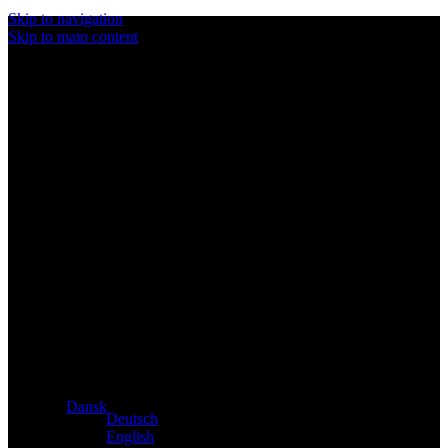
Skip to navigation
Skip to main content
Eksklusiv forhandler af Atacama- og Apollo-produkter fra
Tyskland
Dansk
Deutsch
English