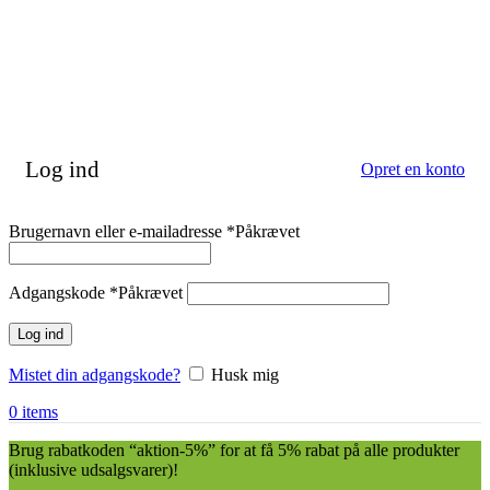
Log ind
Opret en konto
Brugernavn eller e-mailadresse
*
Påkrævet
Adgangskode
*
Påkrævet
Log ind
Mistet din adgangskode?
Husk mig
0
items
Brug rabatkoden “aktion-5%” for at få 5% rabat på alle produkter
(inklusive udsalgsvarer)!