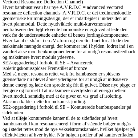
Vectored Resonance Deflection Channel)
Hvert bambusniveau har nye A.V.R.D.C = advanced vectored
resonance deflection channels. A.V.R.D.C. er det tredimensionelle
geometriske krumningsdesign, der er indarbejdet i undersiden af
hvert planmodul. Dette nyudviklede multi-kurvemønster
neutraliserer den højfrekvente harmoniske energi ved at lede den
væk fra de understøttede enheder til benets jordingskomponenter.
Hver kanal er skåret i en ›V‹-form og derefter buet for at lede den
maksimale mængde energi, der kommer ind i hylden, lodret ind i en
vandret akse mod benkomponenterne for at undgå resonansfeedback
og maksimere hvert moduls ydeevne.
SE2-opgradering i forhold til SE – Avancerede
isoleringskonusspidser Fremstillet af bronze
Med så meget resonans rettet væk fra bambussen er spidsens
grænseflade nu blevet åbnet yderligere for at undgå at indsnævre
denne energi og lade den sprede sig frit til gulvet. Disse nye pigge er
længere og formet til at maksimere overførslen af energi mellem
hvert modul, samtidig med at de giver en vis grad af isolering.
Atacama kalder dette for mekanisk jording.
SE2-opgradering i forhold til SE – Konturerede bambuspaneler på
sidekanten
Ved at tilføje konturerede kanter til de to sideflader på hvert
bambusmodul kan resonansenergi i form af stående bølger undgås
og i stedet rettes mod de nye vekselstrømskanaler, hvilket hjælper på
effektiviteten af hver hylde. Når bølgen preller af på kantoverfladen,