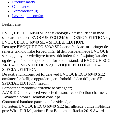
Product safety
Om mærket
Anmeldelser (0)
Leveringens omfang
Beskrivelse
EVOQUE ECO 60/40 SE2 er teknologisk næsten identisk med
standardmodellen EVOQUE ECO 24/16 – DESIGN EDITION og
EVOQUE ECO 60/40 SE – SPECIAL EDITION.
Den nye EVOQUE ECO 60/40 SE2-serie fra Atacama bringer de
seneste teknologiske forbedringer til den prisbelønnede EVOQUE-
serie og tilbyder yderligere fremskridt inden for afbøjningskanaler
og design af benkomponenter i forhold til standard EVOQUE ECO
24/16 – DESIGN EDITION og EVOQUE ECO 60/40 SE –
SPECIAL EDITION.
De ekstra funktioner og fordele ved EVOQUE ECO 60/40 SE2
omfatter forskellige opgraderinger i forhold til den tidligere SE –
SPECIAL EDITION, såsom:
Forbedrede mekanisk afstemte benlængder;
A.V.R.D.C = advanced vectorised resonance deflection channels;
Advanced bronze isolation cone tips;
Contoured bamboo panels on the side edge.
Forresten: EVOQUE ECO 60/40 SE2 har allerede vundet følgende
pris: What Hifi Magazine »Best Equipment Rack« 2019 Award