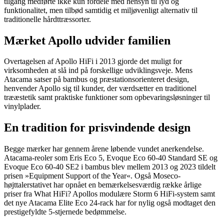
tilgang medførte ikke kun fordele med hensyn til lyd og
funktionalitet, men tilbød samtidig et miljøvenligt alternativ til
traditionelle hårdttræssorter.
Mærket Apollo udvider familien
Overtagelsen af Apollo HiFi i 2013 gjorde det muligt for
virksomheden at slå ind på forskellige udviklingsveje. Mens
Atacama satser på bambus og præstationsorienteret design,
henvender Apollo sig til kunder, der værdsætter en traditionel
trææstetik samt praktiske funktioner som opbevaringsløsninger til
vinylplader.
En tradition for prisvindende design
Begge mærker har gennem årene løbende vundet anerkendelse.
Atacama-reoler som Eris Eco 5, Evoque Eco 60-40 Standard SE og
Evoque Eco 60-40 SE2 i bambus blev mellem 2013 og 2023 tildelt
prisen »Equipment Support of the Year«. Også Moseco-
højttalerstativet har opnået en bemærkelsesværdig række årlige
priser fra What HiFi? Apollos modulære Storm 6 HiFi-system samt
det nye Atacama Elite Eco 24-rack har for nylig også modtaget den
prestigefyldte 5-stjernede bedømmelse.