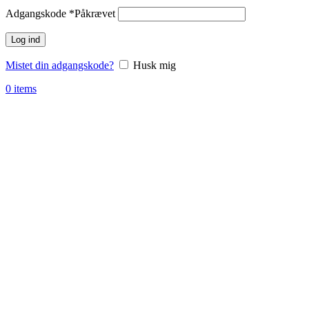
Adgangskode
*
Påkrævet
Log ind
Mistet din adgangskode?
Husk mig
0
items