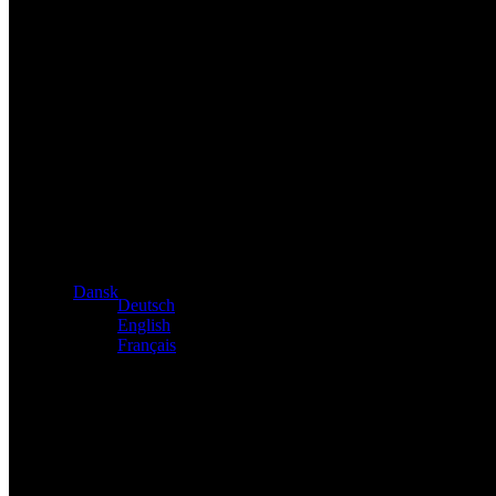
Eksklusiv forhandler af Atacama- og Apollo-produkter fra Tys
Dansk
Deutsch
English
Français