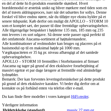
en del af dette hi-fi-produkts essentielle skønhed. Hvert
bræddemodul er æstetisk unikt og bliver mørkere med tiden som en
del af træets aldringsproces, især når det udsættes for sollys. Denne
forskel vil blive endnu større, når du tilføjer nye ekstra hylder på et
senere tidspunkt. Køb derfor om muligt dit APOLLO – STORM 10
som et komplet sæt, der passer til dine fremtidige opbevaringsbehov.
Alle tilgængelige benpakker i højderne 135 mm, 185 mm og 235
mm leveres i en sort udgave. Så denne serie passer også perfekt til
det omfattende Atacama-sortiment af højttalerstandere.
Alle kombinationer af reolmoduler kan bruges og placeres på et
basismodul op til en maksimal højde på 1000 mm.
Vægtkapaciteten er 35 kg pr. niveau afhængigt af det samlede
opbevaringsbehov.
APOLLO – STORM 10 fremstilles i Storbritannien af firmaet
Atacama og tager på grund af den eksklusive forarbejdning af
massivt egetræ et par dage længere at fremstille end almindelige
lydmøbler.
Bemærk: Der kan forventes leveringsforsinkelser på dette produkt
på grund af dets eksklusive karakter. Vi beder dig derfor om at
kontakte os på forhånd enten via telefon eller e-mail.
Du kan finde flere modeller i vores kategori
HiFi-reoler
.
Yderligere information
Hyldetykkelse (standard)
massiv 27 mm eg