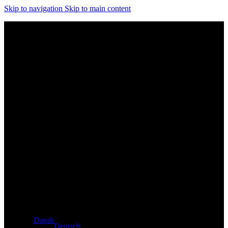
Skip to navigation
Skip to main content
Eksklusiv forhandler af Atacama- og Apollo-produkter fra
Tyskland
Dansk
Deutsch