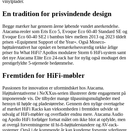
vinylplader.
En tradition for prisvindende design
Begge mærker har gennem årene løbende vundet anerkendelse.
Atacama-reoler som Eris Eco 5, Evoque Eco 60-40 Standard SE og
Evoque Eco 60-40 SE2 i bambus blev mellem 2013 og 2023 tildelt
prisen »Equipment Support of the Year«. Også Moseco-
højttalerstativet har opnået en bemærkelsesværdig række årlige
priser fra What HiFi? Apollos modulære Storm 6 HiFi-system samt
det nye Atacama Elite Eco 24-rack har for nylig også modtaget den
prestigefyldte 5-stjernede bedømmelse.
Fremtiden for HiFi-møbler
Passionen for innovation er uformindsket hos Atacama.
Højttalerstativerne i NeXXus-serien illustrerer dette engagement på
imponerende vis. De tilbyder mange tilpasningsmuligheder med
hensyn til højde og pladestørrelse. Gennem den nylige overtagelse
af mærket HiFi Racks kan virksomheden i fremtiden udvide sit
udvalg af HiFi-møbler og overflader endnu mere. Atacama Audio
og Apollo HiFi forfølger fortsat målet om ikke blot at opfylde, men
at overgå forventningerne til hi-fi-højttalerstandere og AV-rack-
systemer. Også i de kommende år kan kunderne forvente yderligere