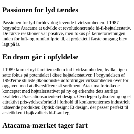
Passionen for lyd tændes
Passionen for lyd forblev dog levende i virksomheden. I 1987
begyndte Atacama at udvikle et revolutionerende hi-fi-højttalerstativ.
De første reaktioner var positive, men fokus på kerneforretningen
inden for luft- og rumfart førte til, at projektet i første omgang blev
lagt på is.
En drøm går i opfyldelse
I 1989 kom et nyt familiemedlem ind i virksomheden, hvilket igen
satte fokus på potentialet i disse højttalerstativer. I begyndelsen af
1990'erne stillede økonomiske udfordringer virksomheden over for
opgaven med at diversificere sit sortiment. Atacama fortolkede
konceptet med højttalerstativet på ny og erkendte dets særlige
kvaliteter: Præstationsorienteret design: Overlegen lydisolering og et
attraktivt pris-ydelsesforhold i forhold til konkurrenternes industrielt
udseende produkter. Optisk design: Et design, der passer perfekt til
æstetikken i højkvalitets hi-fi-anlæg.
Atacama-mærket tager fart