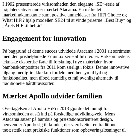
I 1992 præsenterede virksomheden den elegante „SE“-serie af
højttalerstativer under mærket Atacama. En målrettet
marketingkampagne samt positive anmeldelser fra HiFi Choice og
What HiFi? hjalp modellen SE24 til at vinde priserne „Best Buy“ og
„Årets HiFi-tilbehør“.
Engagement for innovation
På baggrund af denne succes udvidede Atacama i 2001 sit sortiment
med den prisbelønnede Equinox-serie af hifi-reoler. Virksomhedens
tekniske ekspertise førte til forskning i nye materialer, hvor
bambuskompositter fra 2011 kom særligt i fokus. Denne innovative
tilgang medførte ikke kun fordele med hensyn til lyd og
funktionalitet, men tilbød samtidig et miljøvenligt alternativ til
traditionelle hårdttræssorter.
Mærket Apollo udvider familien
Overtagelsen af Apollo HiFi i 2013 gjorde det muligt for
virksomheden at slå ind på forskellige udviklingsveje. Mens
Atacama satser på bambus og præstationsorienteret design,
henvender Apollo sig til kunder, der værdsætter en traditionel
trææstetik samt praktiske funktioner som opbevaringsløsninger til