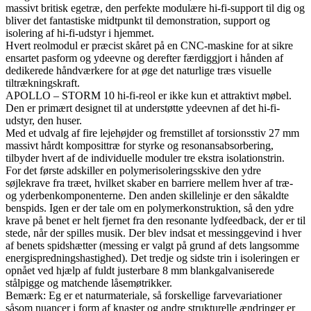
massivt britisk egetræ, den perfekte modulære hi-fi-support til dig og
bliver det fantastiske midtpunkt til demonstration, support og
isolering af hi-fi-udstyr i hjemmet.
Hvert reolmodul er præcist skåret på en CNC-maskine for at sikre
ensartet pasform og ydeevne og derefter færdiggjort i hånden af
dedikerede håndværkere for at øge det naturlige træs visuelle
tiltrækningskraft.
APOLLO – STORM 10 hi-fi-reol er ikke kun et attraktivt møbel.
Den er primært designet til at understøtte ydeevnen af det hi-fi-
udstyr, den huser.
Med et udvalg af fire lejehøjder og fremstillet af torsionsstiv 27 mm
massivt hårdt komposittræ for styrke og resonansabsorbering,
tilbyder hvert af de individuelle moduler tre ekstra isolationstrin.
For det første adskiller en polymerisoleringsskive den ydre
søjlekrave fra træet, hvilket skaber en barriere mellem hver af træ-
og yderbenkomponenterne. Den anden skillelinje er den såkaldte
benspids. Igen er der tale om en polymerkonstruktion, så den ydre
krave på benet er helt fjernet fra den resonante lydfeedback, der er til
stede, når der spilles musik. Der blev indsat et messinggevind i hver
af benets spidshætter (messing er valgt på grund af dets langsomme
energispredningshastighed). Det tredje og sidste trin i isoleringen er
opnået ved hjælp af fuldt justerbare 8 mm blankgalvaniserede
stålpigge og matchende låsemøtrikker.
Bemærk: Eg er et naturmateriale, så forskellige farvevariationer
såsom nuancer i form af knaster og andre strukturelle ændringer er