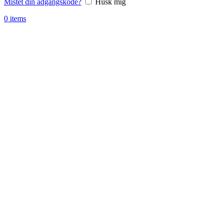
Mistet din adgangskode?
Husk mig
0
items