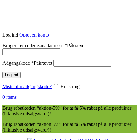
Log ind
Opret en konto
Brugernavn eller e-mailadresse
*
Påkrævet
Adgangskode
*
Påkrævet
Log ind
Mistet din adgangskode?
Husk mig
0
items
Brug rabatkoden “aktion-5%” for at få 5% rabat på alle produkter
(inklusive udsalgsvarer)!
Brug rabatkoden “aktion-5%” for at få 5% rabat på alle produkter
(inklusive udsalgsvarer)!