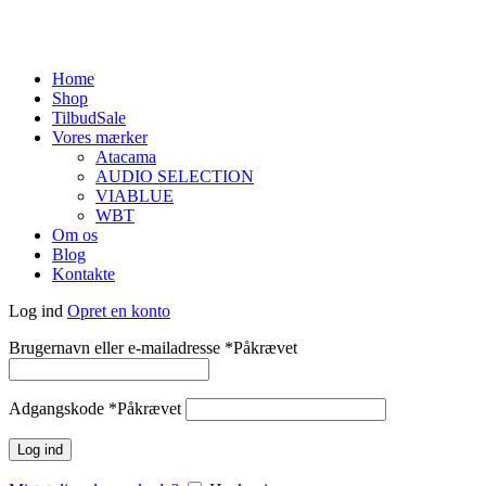
Home
Shop
Tilbud
Sale
Vores mærker
Atacama
AUDIO SELECTION
VIABLUE
WBT
Om os
Blog
Kontakte
Log ind
Opret en konto
Brugernavn eller e-mailadresse
*
Påkrævet
Adgangskode
*
Påkrævet
Log ind