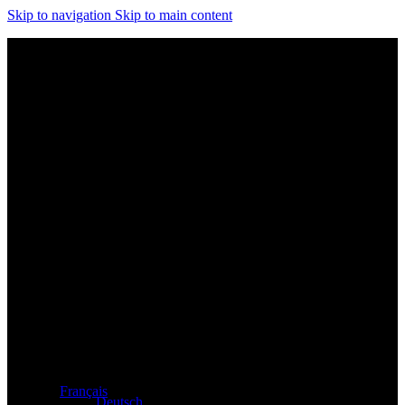
Skip to navigation
Skip to main content
Distributeur exclusif des produits Atacama et Apollo
d'Allemagne
Français
Deutsch