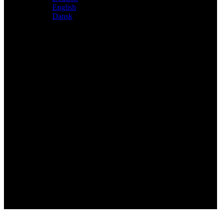
English
Dansk
Distributeur exclusif des produits Atacama et Apollo
d'Allemagne