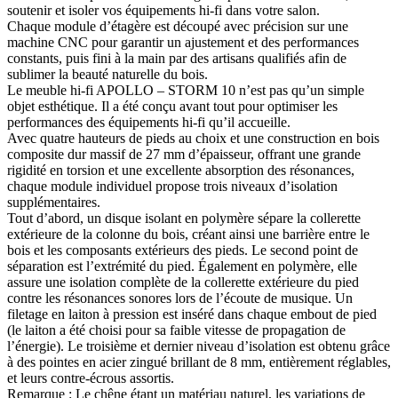
soutenir et isoler vos équipements hi-fi dans votre salon.
Chaque module d’étagère est découpé avec précision sur une
machine CNC pour garantir un ajustement et des performances
constants, puis fini à la main par des artisans qualifiés afin de
sublimer la beauté naturelle du bois.
Le meuble hi-fi APOLLO – STORM 10 n’est pas qu’un simple
objet esthétique. Il a été conçu avant tout pour optimiser les
performances des équipements hi-fi qu’il accueille.
Avec quatre hauteurs de pieds au choix et une construction en bois
composite dur massif de 27 mm d’épaisseur, offrant une grande
rigidité en torsion et une excellente absorption des résonances,
chaque module individuel propose trois niveaux d’isolation
supplémentaires.
Tout d’abord, un disque isolant en polymère sépare la collerette
extérieure de la colonne du bois, créant ainsi une barrière entre le
bois et les composants extérieurs des pieds. Le second point de
séparation est l’extrémité du pied. Également en polymère, elle
assure une isolation complète de la collerette extérieure du pied
contre les résonances sonores lors de l’écoute de musique. Un
filetage en laiton à pression est inséré dans chaque embout de pied
(le laiton a été choisi pour sa faible vitesse de propagation de
l’énergie). Le troisième et dernier niveau d’isolation est obtenu grâce
à des pointes en acier zingué brillant de 8 mm, entièrement réglables,
et leurs contre-écrous assortis.
Remarque : Le chêne étant un matériau naturel, les variations de