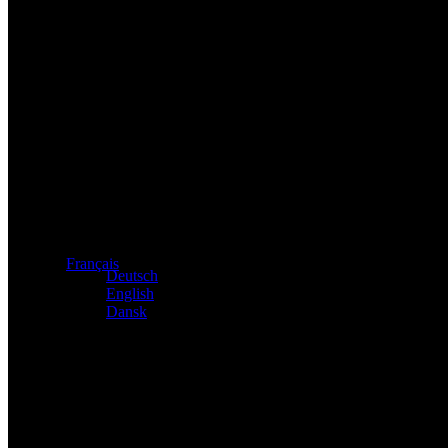
Distributeur exclusif des produits Atacama et Apollo d'Allema
Français
Deutsch
English
Dansk