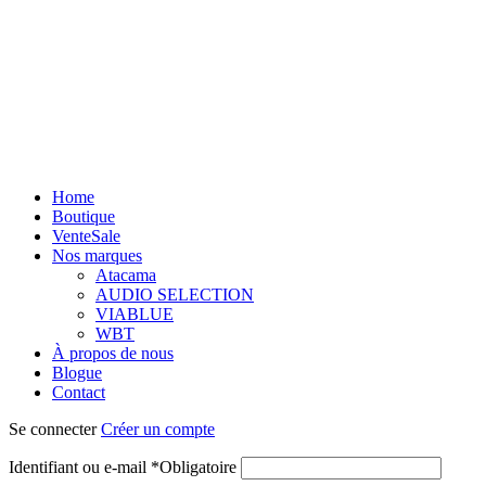
Home
Boutique
Vente
Sale
Nos marques
Atacama
AUDIO SELECTION
VIABLUE
WBT
À propos de nous
Blogue
Contact
Se connecter
Créer un compte
Identifiant ou e-mail
*
Obligatoire