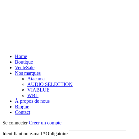
Home
Boutique
Vente
Sale
Nos marques
Atacama
AUDIO SELECTION
VIABLUE
WBT
À propos de nous
Blogue
Contact
Se connecter
Créer un compte
Identifiant ou e-mail
*
Obligatoire