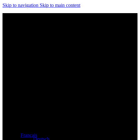
Skip to navigation
Skip to main content
Distributeur exclusif des produits Atacama et Apollo
d'Allemagne
Français
Deutsch