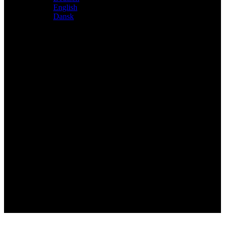
English
Dansk
Distributeur exclusif des produits Atacama et Apollo
d'Allemagne