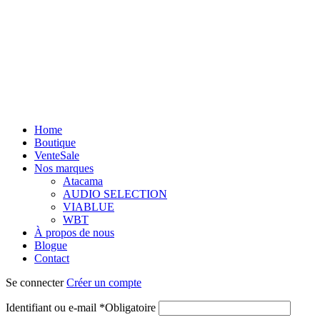
Home
Boutique
Vente
Sale
Nos marques
Atacama
AUDIO SELECTION
VIABLUE
WBT
À propos de nous
Blogue
Contact
Se connecter
Créer un compte
Identifiant ou e-mail
*
Obligatoire