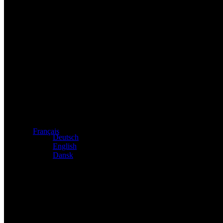
Distributeur exclusif des produits Atacama et Apollo d'Allema
Français
Deutsch
English
Dansk