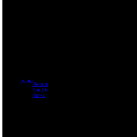
Distributeur exclusif des produits Atacama et Apollo d'Allema
Français
Deutsch
English
Dansk