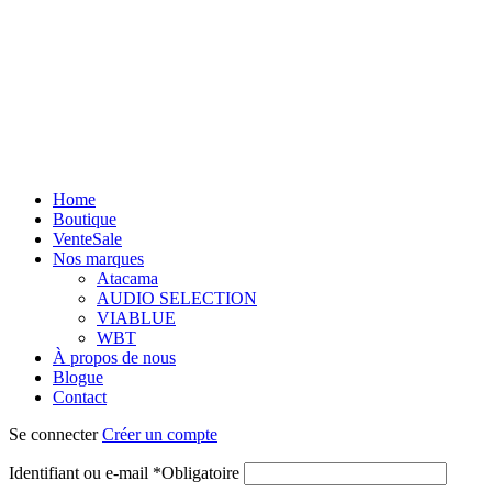
Home
Boutique
Vente
Sale
Nos marques
Atacama
AUDIO SELECTION
VIABLUE
WBT
À propos de nous
Blogue
Contact
Se connecter
Créer un compte
Identifiant ou e-mail
*
Obligatoire