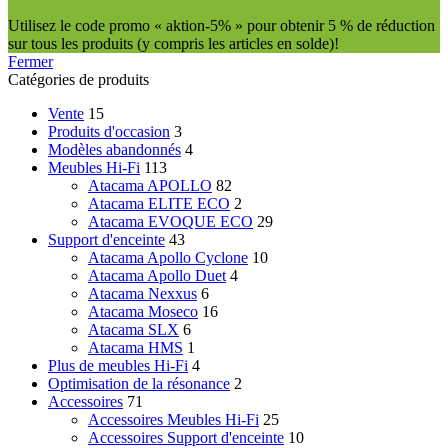
Utilisez le code promo « aktion-5% » pour obtenir 5 % de réduction
sur tous les produits (y compris les articles en solde)!
Fermer
Catégories de produits
Vente
15
Produits d'occasion
3
Modèles abandonnés
4
Meubles Hi-Fi
113
Atacama APOLLO
82
Atacama ELITE ECO
2
Atacama EVOQUE ECO
29
Support d'enceinte
43
Atacama Apollo Cyclone
10
Atacama Apollo Duet
4
Atacama Nexxus
6
Atacama Moseco
16
Atacama SLX
6
Atacama HMS
1
Plus de meubles Hi-Fi
4
Optimisation de la résonance
2
Accessoires
71
Accessoires Meubles Hi-Fi
25
Accessoires Support d'enceinte
10