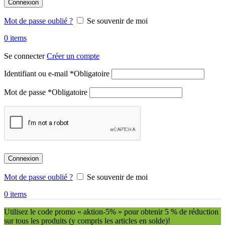
Connexion
Mot de passe oublié ?
Se souvenir de moi
0
items
Se connecter
Créer un compte
Identifiant ou e-mail
*
Obligatoire
Mot de passe
*
Obligatoire
Connexion
Mot de passe oublié ?
Se souvenir de moi
0
items
Utilisez le code promo « aktion-5% » pour obtenir 5 % de réduction
sur tous les produits (y compris les articles en solde)!