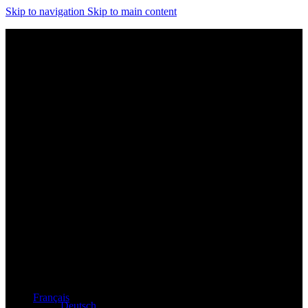
Skip to navigation
Skip to main content
Distributeur exclusif des produits Atacama et Apollo
d'Allemagne
Français
Deutsch