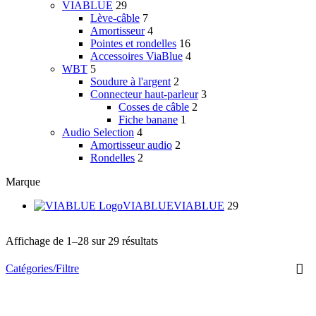
VIABLUE
29
Lève-câble
7
Amortisseur
4
Pointes et rondelles
16
Accessoires ViaBlue
4
WBT
5
Soudure à l'argent
2
Connecteur haut-parleur
3
Cosses de câble
2
Fiche banane
1
Audio Selection
4
Amortisseur audio
2
Rondelles
2
Marque
VIABLUE
VIABLUE
29
Affichage de 1–28 sur 29 résultats
Catégories/Filtre