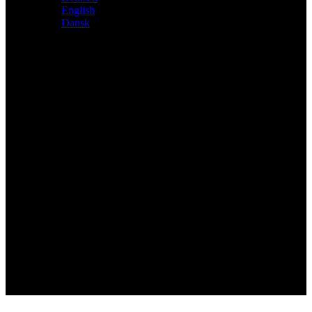
English
Dansk
Distributeur exclusif des produits Atacama et Apollo
d'Allemagne