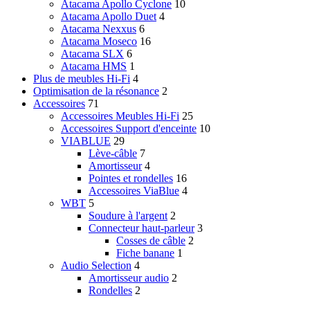
Atacama Apollo Cyclone
10
Atacama Apollo Duet
4
Atacama Nexxus
6
Atacama Moseco
16
Atacama SLX
6
Atacama HMS
1
Plus de meubles Hi-Fi
4
Optimisation de la résonance
2
Accessoires
71
Accessoires Meubles Hi-Fi
25
Accessoires Support d'enceinte
10
VIABLUE
29
Lève-câble
7
Amortisseur
4
Pointes et rondelles
16
Accessoires ViaBlue
4
WBT
5
Soudure à l'argent
2
Connecteur haut-parleur
3
Cosses de câble
2
Fiche banane
1
Audio Selection
4
Amortisseur audio
2
Rondelles
2