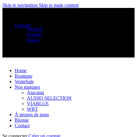
Skip to navigation
Skip to main content
Distributeur exclusif des produits Atacama et Apollo
d'Allemagne
Français
Deutsch
English
Dansk
Distributeur exclusif des produits Atacama et Apollo
d'Allemagne
Home
Boutique
Vente
Sale
Nos marques
Atacama
AUDIO SELECTION
VIABLUE
WBT
À propos de nous
Blogue
Contact
Se connecter
Créer un compte