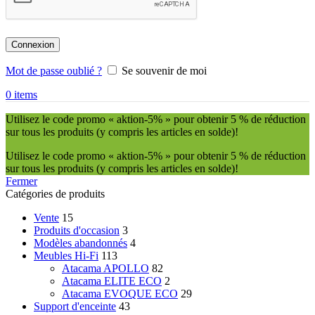
Connexion
Mot de passe oublié ?
Se souvenir de moi
0
items
Utilisez le code promo « aktion-5% » pour obtenir 5 % de réduction
sur tous les produits (y compris les articles en solde)!
Utilisez le code promo « aktion-5% » pour obtenir 5 % de réduction
sur tous les produits (y compris les articles en solde)!
Fermer
Catégories de produits
Vente
15
Produits d'occasion
3
Modèles abandonnés
4
Meubles Hi-Fi
113
Atacama APOLLO
82
Atacama ELITE ECO
2
Atacama EVOQUE ECO
29
Support d'enceinte
43