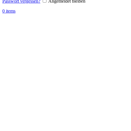
Passwort vergessen?
Angemeldet bleiben
0
items