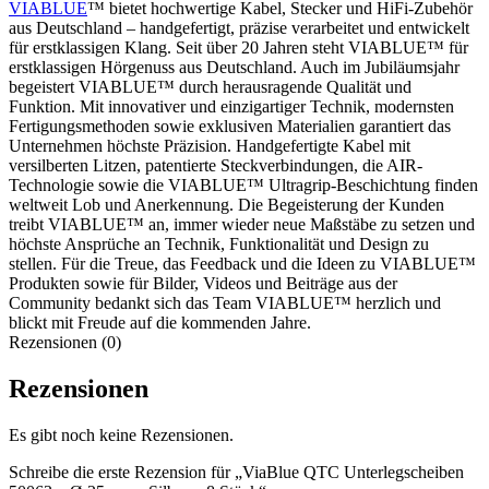
VIABLUE
™ bietet hochwertige Kabel, Stecker und HiFi-Zubehör
aus Deutschland – handgefertigt, präzise verarbeitet und entwickelt
für erstklassigen Klang. Seit über 20 Jahren steht VIABLUE™ für
erstklassigen Hörgenuss aus Deutschland. Auch im Jubiläumsjahr
begeistert VIABLUE™ durch herausragende Qualität und
Funktion. Mit innovativer und einzigartiger Technik, modernsten
Fertigungsmethoden sowie exklusiven Materialien garantiert das
Unternehmen höchste Präzision. Handgefertigte Kabel mit
versilberten Litzen, patentierte Steckverbindungen, die AIR-
Technologie sowie die VIABLUE™ Ultragrip-Beschichtung finden
weltweit Lob und Anerkennung. Die Begeisterung der Kunden
treibt VIABLUE™ an, immer wieder neue Maßstäbe zu setzen und
höchste Ansprüche an Technik, Funktionalität und Design zu
stellen. Für die Treue, das Feedback und die Ideen zu VIABLUE™
Produkten sowie für Bilder, Videos und Beiträge aus der
Community bedankt sich das Team VIABLUE™ herzlich und
blickt mit Freude auf die kommenden Jahre.
Rezensionen (0)
Rezensionen
Es gibt noch keine Rezensionen.
Schreibe die erste Rezension für „ViaBlue QTC Unterlegscheiben