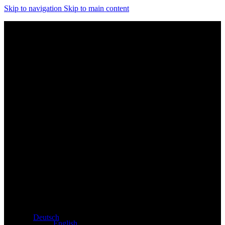
Skip to navigation
Skip to main content
Exklusiver Händler für Atacama und Apollo Produkte aus
Deutschland
Deutsch
English