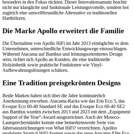
besonders in den Fokus rückten. Dieser Innovationsansatz brachte
nicht nur klangliche und funktionale Leistungsvorteile, sondern bot
zugleich eine umweltfreundliche Alternative zu traditionellen
Harthölzern.
Die Marke Apollo erweitert die Familie
Die Übernahme von Apollo HiFi im Jahr 2013 ermöglichte es dem
Unternehmen, unterschiedliche Entwicklungswege einzuschlagen.
Während Atacama auf Bambus und leistungsorientiertes Design
setzt, richtet sich Apollo an Kunden, die eine traditionelle
Holzästhetik sowie praktische Funktionen wie Vinyl-
Aufbewahrungslösungen schätzen.
Eine Tradition preisgekrönten Designs
Beide Marken haben sich über die Jahre kontinuierlich
Anerkennung erworben. Atacama-Racks wie das Eris Eco 5, das
Evoque Eco 60-40 Standard SE und das Evoque Eco 60-40 SE2
aus Bambus wurden zwischen 2013 und 2023 mit dem „Equipment
Support of the Year“-Award ausgezeichnet. Auch der Moseco-
Lautsprecherständer konnte eine bemerkenswerte Serie von
Jahresauszeichnungen von What HiFi? verzeichnen. Apollos
modulares Storm 6 HiFi-System sowie das neue Atacama Elite Eco