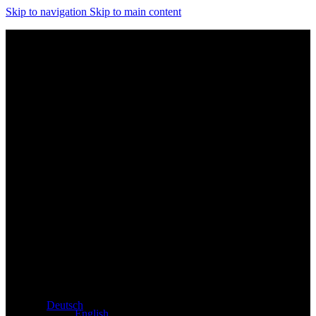
Skip to navigation
Skip to main content
Exklusiver Händler für Atacama und Apollo Produkte aus
Deutschland
Deutsch
English