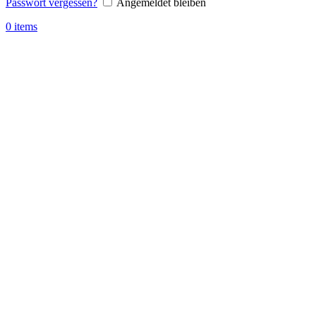
Passwort vergessen?
Angemeldet bleiben
0
items