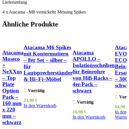
Lieferumfang
4 x Atacama - M8 vernickelte Messing Spikes
Ähnliche Produkte
Atacama M6 Spikes
Atac
Atacama
Atacama
mit Kontermuttern
EVO
Moseco
APOLLO –
– 8er Set – silber –
ECO 
+
Isolationsscheiben
für
Bein-
NeXXus
für Beinrohre
Lautsprecherständer
Ersat
– Top
von Hifi-Racks –
& Hi–Fi–Möbel
– 300
Plate
4er-Pack –
schwa
Option
schwarz
Vorrätig
Pack –
Vorr
23,90
€
Vorrätig
160 mm
In den Warenkorb
84,90
€
x 220
16,90
€
In den
mm –
In den Warenkorb
Warenk
schwarz