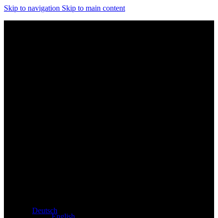
Skip to navigation
Skip to main content
Exklusiver Händler für Atacama und Apollo Produkte aus
Deutschland
Deutsch
English