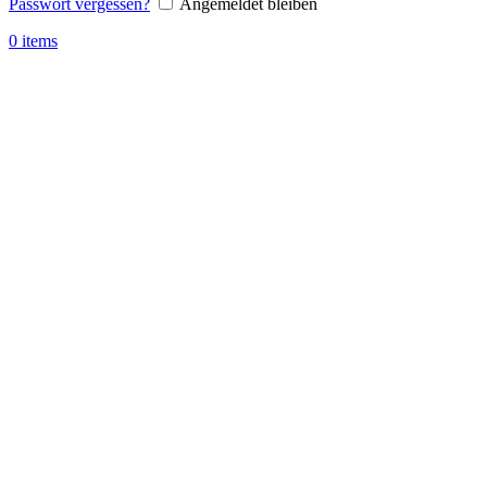
Passwort vergessen?
Angemeldet bleiben
0
items