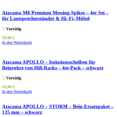
Atacama M8 Premium Messing Spikes – 4er Set –
für Lautsprecherständer & Hi–Fi–Möbel
Vorrätig
39,90
€
In den Warenkorb
Atacama APOLLO – Isolationsscheiben für
Beinrohre von Hifi-Racks – 4er-Pack – schwarz
Vorrätig
16,90
€
In den Warenkorb
Atacama APOLLO – STORM – Bein-Ersatzpaket –
135 mm – schwarz