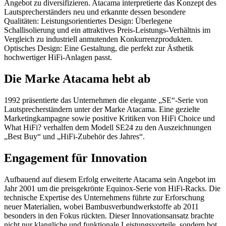
Angebot zu diversifizieren. Atacama interpretierte das Konzept des
Lautsprecherständers neu und erkannte dessen besondere
Qualitäten: Leistungsorientiertes Design: Überlegene
Schallisolierung und ein attraktives Preis-Leistungs-Verhältnis im
Vergleich zu industriell anmutenden Konkurrenzprodukten.
Optisches Design: Eine Gestaltung, die perfekt zur Ästhetik
hochwertiger HiFi-Anlagen passt.
Die Marke Atacama hebt ab
1992 präsentierte das Unternehmen die elegante „SE“-Serie von
Lautsprecherständern unter der Marke Atacama. Eine gezielte
Marketingkampagne sowie positive Kritiken von HiFi Choice und
What HiFi? verhalfen dem Modell SE24 zu den Auszeichnungen
„Best Buy“ und „HiFi-Zubehör des Jahres“.
Engagement für Innovation
Aufbauend auf diesem Erfolg erweiterte Atacama sein Angebot im
Jahr 2001 um die preisgekrönte Equinox-Serie von HiFi-Racks. Die
technische Expertise des Unternehmens führte zur Erforschung
neuer Materialien, wobei Bambusverbundwerkstoffe ab 2011
besonders in den Fokus rückten. Dieser Innovationsansatz brachte
nicht nur klangliche und funktionale Leistungsvorteile, sondern bot