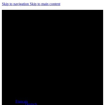
Skip to navigation
Skip to main content
Distributeur exclusif des produits Atacama et Apollo
d'Allemagne
Français
Deutsch