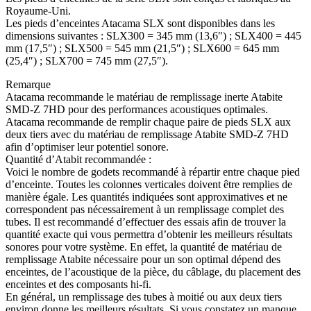
Royaume-Uni.
Les pieds d’enceintes Atacama SLX sont disponibles dans les
dimensions suivantes : SLX300 = 345 mm (13,6″) ; SLX400 = 445
mm (17,5″) ; SLX500 = 545 mm (21,5″) ; SLX600 = 645 mm
(25,4″) ; SLX700 = 745 mm (27,5″).
Remarque
Atacama recommande le matériau de remplissage inerte Atabite
SMD-Z 7HD pour des performances acoustiques optimales.
Atacama recommande de remplir chaque paire de pieds SLX aux
deux tiers avec du matériau de remplissage Atabite SMD-Z 7HD
afin d’optimiser leur potentiel sonore.
Quantité d’Atabit recommandée :
Voici le nombre de godets recommandé à répartir entre chaque pied
d’enceinte. Toutes les colonnes verticales doivent être remplies de
manière égale. Les quantités indiquées sont approximatives et ne
correspondent pas nécessairement à un remplissage complet des
tubes. Il est recommandé d’effectuer des essais afin de trouver la
quantité exacte qui vous permettra d’obtenir les meilleurs résultats
sonores pour votre système. En effet, la quantité de matériau de
remplissage Atabite nécessaire pour un son optimal dépend des
enceintes, de l’acoustique de la pièce, du câblage, du placement des
enceintes et des composants hi-fi.
En général, un remplissage des tubes à moitié ou aux deux tiers
environ donne les meilleurs résultats. Si vous constatez un manque