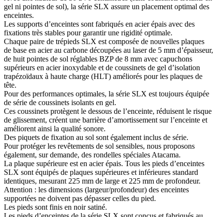
gel ni pointes de sol), la série SLX assure un placement optimal des
enceintes.
Les supports d’enceintes sont fabriqués en acier épais avec des
fixations très stables pour garantir une rigidité optimale.
Chaque paire de trépieds SLX est composée de nouvelles plaques
de base en acier au carbone découpées au laser de 5 mm d’épaisseur,
de huit pointes de sol réglables BZP de 8 mm avec capuchons
supérieurs en acier inoxydable et de coussinets de gel d’isolation
trapézoïdaux à haute charge (HLT) améliorés pour les plaques de
tête.
Pour des performances optimales, la série SLX est toujours équipée
de série de coussinets isolants en gel.
Ces coussinets protègent le dessous de l’enceinte, réduisent le risque
de glissement, créent une barrière d’amortissement sur l’enceinte et
améliorent ainsi la qualité sonore.
Des piquets de fixation au sol sont également inclus de série.
Pour protéger les revêtements de sol sensibles, nous proposons
également, sur demande, des rondelles spéciales Atacama.
La plaque supérieure est en acier épais. Tous les pieds d’enceintes
SLX sont équipés de plaques supérieures et inférieures standard
identiques, mesurant 225 mm de large et 225 mm de profondeur.
Attention : les dimensions (largeur/profondeur) des enceintes
supportées ne doivent pas dépasser celles du pied.
Les pieds sont finis en noir satiné.
Les pieds d’enceintes de la série SLX sont conçus et fabriqués au