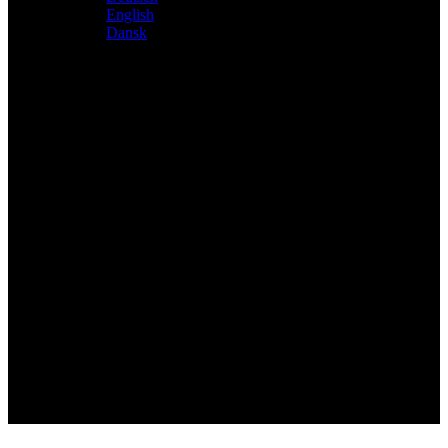
English
Dansk
Distributeur exclusif des produits Atacama et Apollo
d'Allemagne