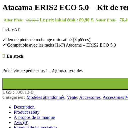
Atacama ERIS2 ECO 5.0 – Kit de rem
Le prix initial était : 89,90 €.
76,
Alter Preis:
89,90
€
Neuer Preis:
incl. VAT
✓ Jeu de pieds de rechange noir satiné (3 pièces)
✓ Compatible avec les racks Hi-Fi Atacama – ERIS2 ECO 5.0
En stock
Prêt à être expédié sous
1 - 2 jours ouvrables
UGS :
300813-B
Catégories :
Modèles abandonnés
,
Vente
,
Accessoires
,
Accessoires M
Description
Product safety
À propos de la marque
Avis (0)
Étendue de la prestation