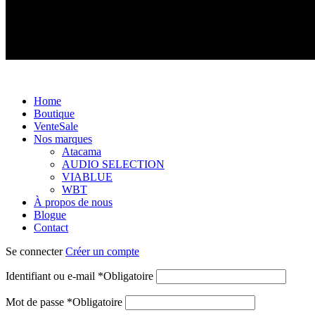
Distributeur exclusif des produits Atacama et Apollo d'Allema
Home
Boutique
Vente
Sale
Nos marques
Atacama
AUDIO SELECTION
VIABLUE
WBT
À propos de nous
Blogue
Contact
Se connecter
Créer un compte
Identifiant ou e-mail
*
Obligatoire
Mot de passe
*
Obligatoire