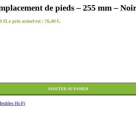
placement de pieds – 255 mm – Noir
40
€
Le prix actuel est : 76,40 €.
AJOUTER AU PANIER
eubles Hi-Fi