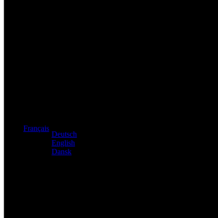
Distributeur exclusif des produits Atacama et Apollo d'Allema
Français
Deutsch
English
Dansk