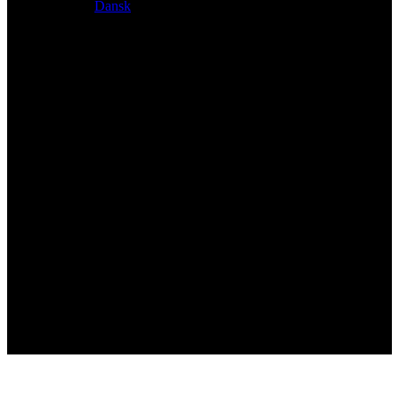
Dansk
Distributeur exclusif des produits Atacama et Apollo
d'Allemagne