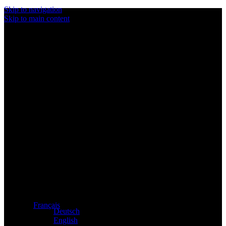
Skip to navigation
Skip to main content
Distributeur exclusif des produits Atacama et Apollo
d'Allemagne
Français
Deutsch
English