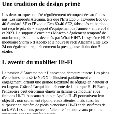
Une tradition de design primé
Les deux marques ont été régulièrement récompensées au fil des
ans. Les supports Atacama, tels que l'Eris Eco 5, l'Evoque Eco 60-
40 Standard SE et l'Evoque Eco 60-40 SE2, fabriqués en bambou,
ont reçu le prix du « Support d'équipement de l'année » entre 2013
et 2023. Le support d'enceintes Moseco a également remporté de
nombreux prix annuels décernés par What HiFi?. Le système Hi-Fi
modulaire Storm 6 d'Apollo et le nouveau rack Atacama Elite Eco
24 ont également reçu récemment la prestigieuse distinction 5
étoiles.
L'avenir du mobilier Hi-Fi
La passion d'Atacama pour l'innovation demeure intacte. Les pieds
d'enceintes de la série NeXXus illustrent parfaitement cet
engagement, offrant une grande flexibilité de réglage en hauteur et
en largeur. Grâce à l'acquisition récente de la marque Hi-Fi Racks,
l'entreprise peut désormais élargir sa gamme de mobilier et de
finitions Hi-Fi. Atacama Audio et Apollo Hi-Fi poursuivent leur
objectif : non seulement répondre aux attentes, mais aussi les
surpasser en matière de pieds d'enceintes Hi-Fi et de systèmes de
rack AV. Les clients peuvent s'attendre à de nouveaux produits