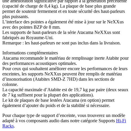
une amélioration significative par rapport à la génération précédente
(capacité de charge de 8,4 kg). La plaque de base plus grande
permet de soutenir fermement et en toute sécurité des haut-parleurs
plus puissants.
L’interface des pointes a également été mise à jour sur le NeXXus
avec des pointes BZP de 8 mm.
Les supports de haut-parleurs de la série Atacama NeXXus sont
fabriqués au Royaume-Uni.
Remarque : les haut-parleurs ne sont pas inclus dans la livraison.
Informations complémentaires
Atacama recommande le matériau de remplissage inerte Atabite pour
des performances acoustiques optimales.
Pour ceux qui souhaitent améliorer encore les performances de leurs
enceintes, les supports NeXXus peuvent être remplis de matériau
d’insonorisation (Atabites SMD-Z 7HD) dans les sections de
colonne.
La capacité maximale d’Atabite est de 19,7 kg par paire (deux seaux
de 7 kg suffisent pour la plupart des applications).
Le kit de plaques de base lestées Atacama (en option) permet
également d’ajouter du poids et de la stabilité si nécessaire.
Pour chaque type de support d’enceinte, vous trouverez un modèle
adapté à vos composants audio dans notre catégorie Supports
Hi-Fi
Racks
.