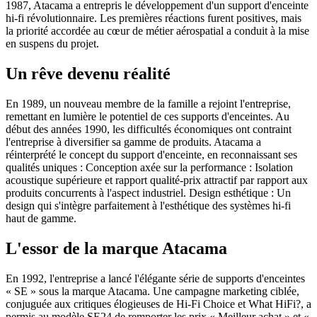
1987, Atacama a entrepris le développement d'un support d'enceinte
hi-fi révolutionnaire. Les premières réactions furent positives, mais
la priorité accordée au cœur de métier aérospatial a conduit à la mise
en suspens du projet.
Un rêve devenu réalité
En 1989, un nouveau membre de la famille a rejoint l'entreprise,
remettant en lumière le potentiel de ces supports d'enceintes. Au
début des années 1990, les difficultés économiques ont contraint
l'entreprise à diversifier sa gamme de produits. Atacama a
réinterprété le concept du support d'enceinte, en reconnaissant ses
qualités uniques : Conception axée sur la performance : Isolation
acoustique supérieure et rapport qualité-prix attractif par rapport aux
produits concurrents à l'aspect industriel. Design esthétique : Un
design qui s'intègre parfaitement à l'esthétique des systèmes hi-fi
haut de gamme.
L'essor de la marque Atacama
En 1992, l'entreprise a lancé l'élégante série de supports d'enceintes
« SE » sous la marque Atacama. Une campagne marketing ciblée,
conjuguée aux critiques élogieuses de Hi-Fi Choice et What HiFi?, a
permis au modèle SE24 de remporter les prix « Meilleur achat » et «