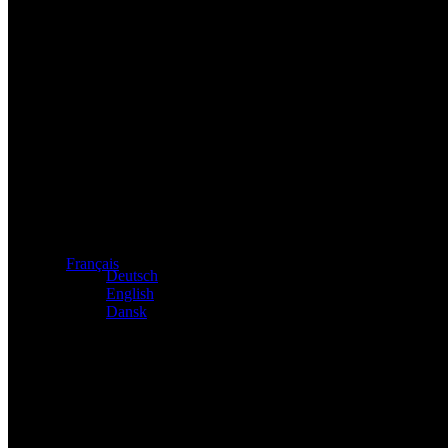
Distributeur exclusif des produits Atacama et Apollo d'Allema
Français
Deutsch
English
Dansk