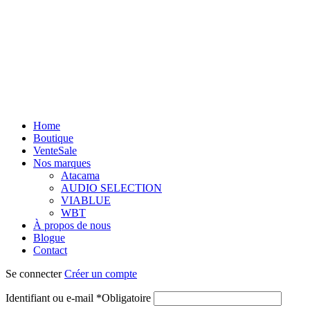
Home
Boutique
Vente
Sale
Nos marques
Atacama
AUDIO SELECTION
VIABLUE
WBT
À propos de nous
Blogue
Contact
Se connecter
Créer un compte
Identifiant ou e-mail
*
Obligatoire