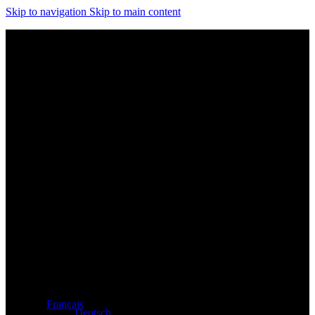
Skip to navigation
Skip to main content
Distributeur exclusif des produits Atacama et Apollo
d'Allemagne
Français
Deutsch