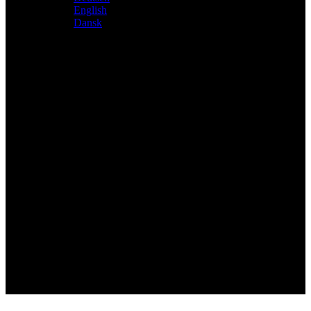
English
Dansk
Distributeur exclusif des produits Atacama et Apollo
d'Allemagne