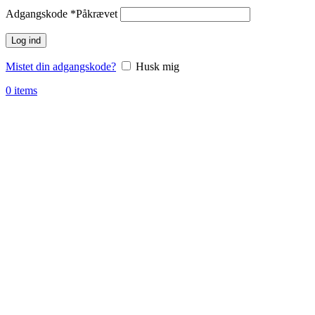
Adgangskode
*
Påkrævet
Log ind
Mistet din adgangskode?
Husk mig
0
items