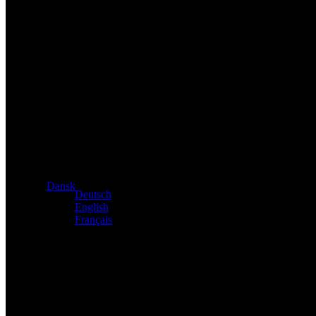
Eksklusiv forhandler af Atacama- og Apollo-produkter fra Tys
Dansk
Deutsch
English
Français