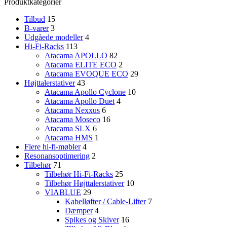
Produktkategorier
Tilbud
15
B-varer
3
Udgåede modeller
4
Hi-Fi-Racks
113
Atacama APOLLO
82
Atacama ELITE ECO
2
Atacama EVOQUE ECO
29
Højttalerstativer
43
Atacama Apollo Cyclone
10
Atacama Apollo Duet
4
Atacama Nexxus
6
Atacama Moseco
16
Atacama SLX
6
Atacama HMS
1
Flere hi-fi-møbler
4
Resonansoptimering
2
Tilbehør
71
Tilbehør Hi-Fi-Racks
25
Tilbehør Højttalerstativer
10
VIABLUE
29
Kabelløfter / Cable-Lifter
7
Dæmper
4
Spikes og Skiver
16