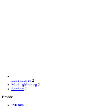
Lys eg
Lys eg
2
Mørk eg
Mørk eg
2
Sort
Sort
2
Bredde
590 mm
3