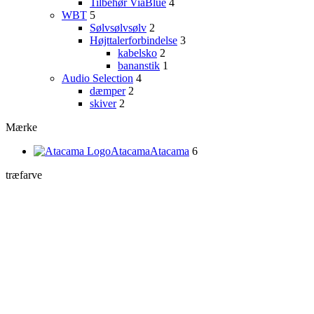
Tilbehør ViaBlue
4
WBT
5
Sølvsølvsølv
2
Højttalerforbindelse
3
kabelsko
2
bananstik
1
Audio Selection
4
dæmper
2
skiver
2
Mærke
Atacama
Atacama
6
træfarve