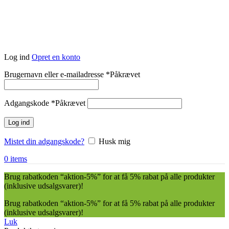
Log ind
Opret en konto
Brugernavn eller e-mailadresse
*
Påkrævet
Adgangskode
*
Påkrævet
Log ind
Mistet din adgangskode?
Husk mig
0
items
Brug rabatkoden “aktion-5%” for at få 5% rabat på alle produkter
(inklusive udsalgsvarer)!
Brug rabatkoden “aktion-5%” for at få 5% rabat på alle produkter
(inklusive udsalgsvarer)!
Luk