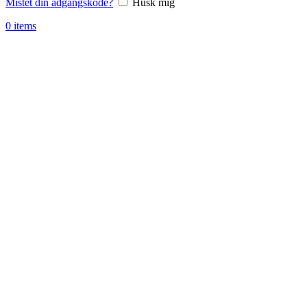
Mistet din adgangskode?
Husk mig
0
items