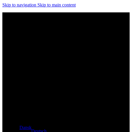
Skip to navigation
Skip to main content
Eksklusiv forhandler af Atacama- og Apollo-produkter fra
Tyskland
Dansk
Deutsch