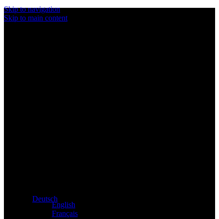
Skip to navigation
Skip to main content
Exklusiver Händler für Atacama und Apollo Produkte aus
Deutschland
Deutsch
English
Français