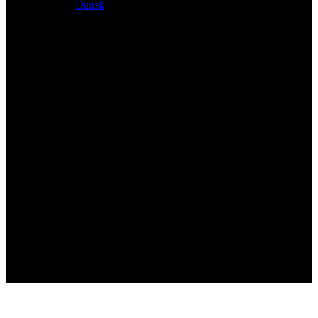
Dansk
Exklusiver Händler für Atacama und Apollo Produkte aus
Deutschland