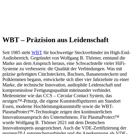
WBT – Präzision aus Leidenschaft
Seit 1985 steht
WBT
für hochwertige Steckverbinder im High-End-
Audiobereich. Gegründet von Wolfgang B. Thörner, entstand die
Marke aus dem Anspruch heraus, eine Schwachstelle vieler HiFi-
Systeme zu verbessern: die Qualität der Verbindungen. Was mit
präzise gefertigten Cinchsteckern, Buchsen, Bananensteckern und
Polklemmen begann, entwickelte sich über vier Jahrzehnte zu einer
Marke, die technische Innovation, audiophile Leidenschaft und
kompromisslose Fertigungsqualität miteinander verbindet.
Meilensteine wie das CCS – Circular Contact System, das
nextgen™-Prinzip, die eigene Kunststoffspritzerei am Standort
Essen, moderne Hochleistungskunststoffe sowie die WBT-
PlasmaProtect™-Technologie zeigen den kontinuierlichen
Innovationsanspruch des Unternehmens. Für PlasmaProtect™
wurde Wolfgang B. Thörner 2021 mit dem Deutschen
Innovationspreis ausgezeichnet. Auch die VDE-Zertifizierung der
nextgen™-Lautsprecherverbinder und die Anerkennung als VDE-