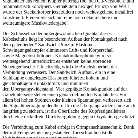
Signalleiter aus reinem Kupfer gefertigt (bei den Cu-Versionen) und
minimalistisch konzipiert. Gemäß dem nextgen Prinzip von WBT
wurde der Steckerkörper jetzt zudem noch weitestgehend metallfrei
konstruiert. Freuen Sie sich auf eine noch detailreichere und
weiträumigere Musikwiedergabe!
Der Schlüssel zu der außergewöhnlichen Qualität dieses
Kabelschuhs liegt im besonderen Aufbau der Kontaktgabel nach
dem patentierten* Sandwich-Prinzip: Elastomer-
Schwingungsdämpfer eliminieren Luft- und Körperschall
sowie Magnetostriktionen. Kontaktmikrophonie wird so
weitestgehend unterdrückt; es entstehen keine störenden
Nebengeräusche. Gleichzeitig wird die Bruchsicherheit der
Verbindung verbessert. Der Sandwich-Aufbau, ein in eine
Stahlkappe eingelegtes Elastomer, führt zu hohem und
gleichmäßigem Kontaktdruck und minimiert
den Übergangswiderstand. Vier geprägte Kontaktpunkte auf der
Gabelunterseite stellen einen genau definierten Kontakt her. Vor
allem bei hohen Strömen oder kleinen Spannungen verbessert sich
die Signalübertragung deutlich. Um die Übergangswiderstände auch
langfristig zu sichern, ist die Oberfläche des Kupfersignalleiters
durch eine nickelfreie Direktvergoldung gegen Oxydation geschützt.
Die Verbindung zum Kabel erfolgt in Crimpanschlusstechnik. Dank
der mit Feingewinde ausgestatteten Torxschrauben ist die