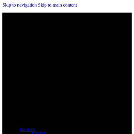
Skip to navigation
Skip to main content
Exklusiver Händler für Atacama und Apollo Produkte aus
Deutschland
Deutsch
English