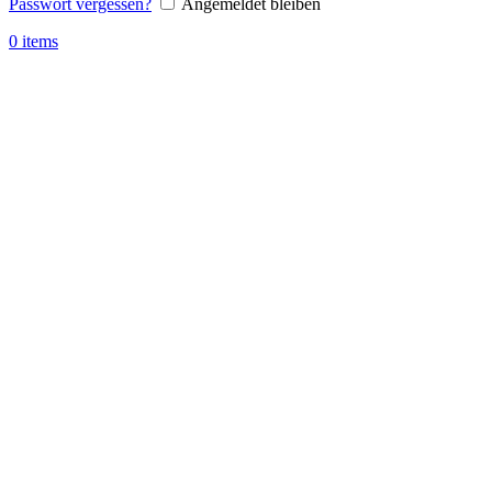
Passwort vergessen?
Angemeldet bleiben
0
items