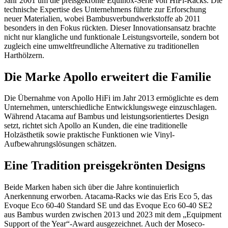
Jahr 2001 um die preisgekrönte Equinox-Serie von HiFi-Racks. Die
technische Expertise des Unternehmens führte zur Erforschung
neuer Materialien, wobei Bambusverbundwerkstoffe ab 2011
besonders in den Fokus rückten. Dieser Innovationsansatz brachte
nicht nur klangliche und funktionale Leistungsvorteile, sondern bot
zugleich eine umweltfreundliche Alternative zu traditionellen
Harthölzern.
Die Marke Apollo erweitert die Familie
Die Übernahme von Apollo HiFi im Jahr 2013 ermöglichte es dem
Unternehmen, unterschiedliche Entwicklungswege einzuschlagen.
Während Atacama auf Bambus und leistungsorientiertes Design
setzt, richtet sich Apollo an Kunden, die eine traditionelle
Holzästhetik sowie praktische Funktionen wie Vinyl-
Aufbewahrungslösungen schätzen.
Eine Tradition preisgekrönten Designs
Beide Marken haben sich über die Jahre kontinuierlich
Anerkennung erworben. Atacama-Racks wie das Eris Eco 5, das
Evoque Eco 60-40 Standard SE und das Evoque Eco 60-40 SE2
aus Bambus wurden zwischen 2013 und 2023 mit dem „Equipment
Support of the Year“-Award ausgezeichnet. Auch der Moseco-