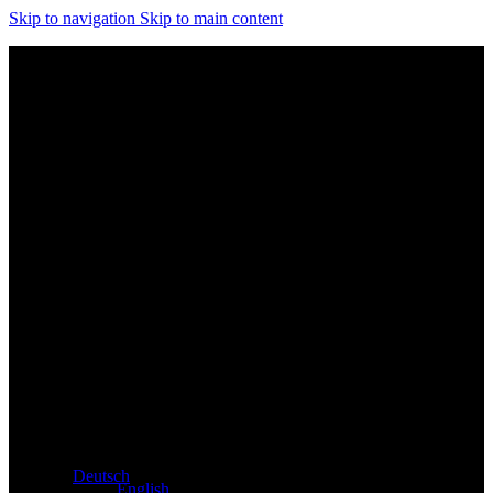
Skip to navigation
Skip to main content
Exklusiver Händler für Atacama und Apollo Produkte aus
Deutschland
Deutsch
English