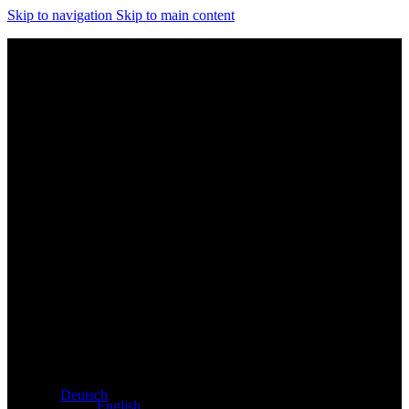
Skip to navigation
Skip to main content
Exklusiver Händler für Atacama und Apollo Produkte aus
Deutschland
Deutsch
English