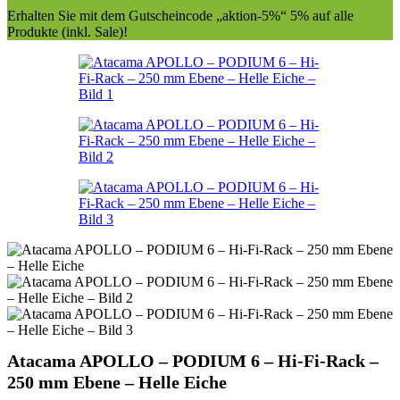
Erhalten Sie mit dem Gutscheincode „aktion-5%“ 5% auf alle
Produkte (inkl. Sale)!
Atacama APOLLO – PODIUM 6 – Hi-Fi-Rack –
250 mm Ebene – Helle Eiche