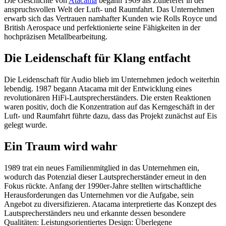
Die Geschichte von
Atacama
begann 1969 als Zulieferer in der
anspruchsvollen Welt der Luft- und Raumfahrt. Das Unternehmen
erwarb sich das Vertrauen namhafter Kunden wie Rolls Royce und
British Aerospace und perfektionierte seine Fähigkeiten in der
hochpräzisen Metallbearbeitung.
Die Leidenschaft für Klang entfacht
Die Leidenschaft für Audio blieb im Unternehmen jedoch weiterhin
lebendig. 1987 begann Atacama mit der Entwicklung eines
revolutionären HiFi-Lautsprecherständers. Die ersten Reaktionen
waren positiv, doch die Konzentration auf das Kerngeschäft in der
Luft- und Raumfahrt führte dazu, dass das Projekt zunächst auf Eis
gelegt wurde.
Ein Traum wird wahr
1989 trat ein neues Familienmitglied in das Unternehmen ein,
wodurch das Potenzial dieser Lautsprecherständer erneut in den
Fokus rückte. Anfang der 1990er-Jahre stellten wirtschaftliche
Herausforderungen das Unternehmen vor die Aufgabe, sein
Angebot zu diversifizieren. Atacama interpretierte das Konzept des
Lautsprecherständers neu und erkannte dessen besondere
Qualitäten: Leistungsorientiertes Design: Überlegene