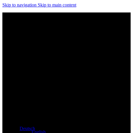
Skip to navigation
Skip to main content
Exklusiver Händler für Atacama und Apollo Produkte aus
Deutschland
Deutsch
English