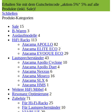
Erhalten Sie mit dem Gutscheincode „aktion-5%“ 5% auf alle
Produkte (inkl. Sale)!
Schließen
Produkt-Kategorien
Sale
15
B-Waren
3
Auslaufmodelle
4
HiFi Racks
113
Atacama APOLLO
82
Atacama ELITE ECO
2
Atacama EVOQUE ECO
29
Lautsprecherständer
43
Atacama Apollo Cyclone
10
Atacama Apollo Duet
4
Atacama Nexxus
6
Atacama Moseco
16
Atacama SLX
6
Atacama HMS
1
Weitere HiFi Möbel
4
Resonanz Optimierung
2
Zubehör
71
Für Hi-Fi-Racks
25
Für Lautsprecherständer
10
VIABLUE
29