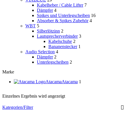
Kabelheber / Cable Lifter
7
Dämpfer
4
Spikes und Unterlegscheiben
16
Absorber & Spikes Zubehör
4
WBT
5
Silberlötzinn
2
Lautsprecherverbinder
3
Kabelschuhe
2
Bananenstecker
1
Audio Selection
4
Dämpfer
2
Unterlegscheiben
2
Marke
Atacama
Atacama
1
Einzelnes Ergebnis wird angezeigt
Kategorien/Filter