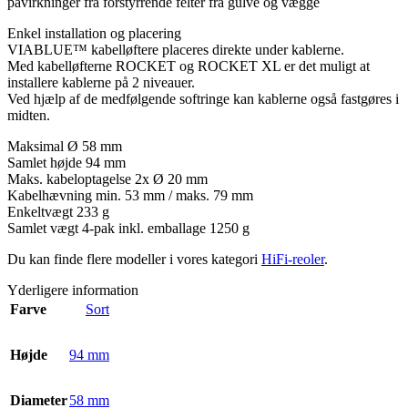
påvirkninger fra forstyrrende felter fra gulve og vægge
Enkel installation og placering
VIABLUE™ kabelløftere placeres direkte under kablerne.
Med kabelløfterne ROCKET og ROCKET XL er det muligt at
installere kablerne på 2 niveauer.
Ved hjælp af de medfølgende softringe kan kablerne også fastgøres i
midten.
Maksimal Ø 58 mm
Samlet højde 94 mm
Maks. kabeloptagelse 2x Ø 20 mm
Kabelhævning min. 53 mm / maks. 79 mm
Enkeltvægt 233 g
Samlet vægt 4-pak inkl. emballage 1250 g
Du kan finde flere modeller i vores kategori
HiFi-reoler
.
Yderligere information
Farve
Sort
Højde
94 mm
Diameter
58 mm