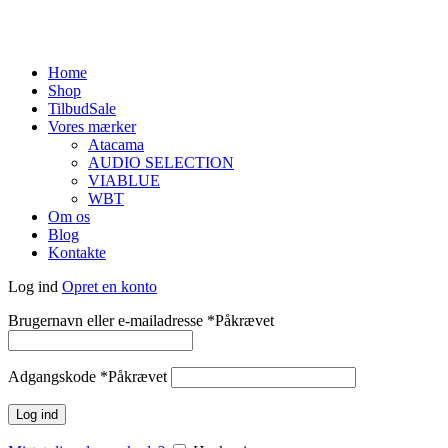
Home
Shop
Tilbud
Sale
Vores mærker
Atacama
AUDIO SELECTION
VIABLUE
WBT
Om os
Blog
Kontakte
Log ind
Opret en konto
Brugernavn eller e-mailadresse
*
Påkrævet
Adgangskode
*
Påkrævet
Log ind