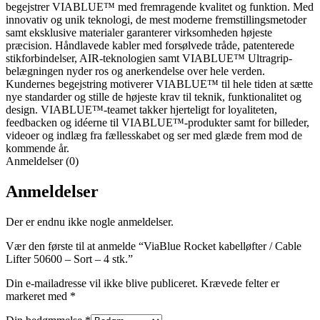
begejstrer VIABLUE™ med fremragende kvalitet og funktion. Med
innovativ og unik teknologi, de mest moderne fremstillingsmetoder
samt eksklusive materialer garanterer virksomheden højeste
præcision. Håndlavede kabler med forsølvede tråde, patenterede
stikforbindelser, AIR-teknologien samt VIABLUE™ Ultragrip-
belægningen nyder ros og anerkendelse over hele verden.
Kundernes begejstring motiverer VIABLUE™ til hele tiden at sætte
nye standarder og stille de højeste krav til teknik, funktionalitet og
design. VIABLUE™-teamet takker hjerteligt for loyaliteten,
feedbacken og idéerne til VIABLUE™-produkter samt for billeder,
videoer og indlæg fra fællesskabet og ser med glæde frem mod de
kommende år.
Anmeldelser (0)
Anmeldelser
Der er endnu ikke nogle anmeldelser.
Vær den første til at anmelde “ViaBlue Rocket kabelløfter / Cable
Lifter 50600 – Sort – 4 stk.”
Din e-mailadresse vil ikke blive publiceret.
Krævede felter er
markeret med
*