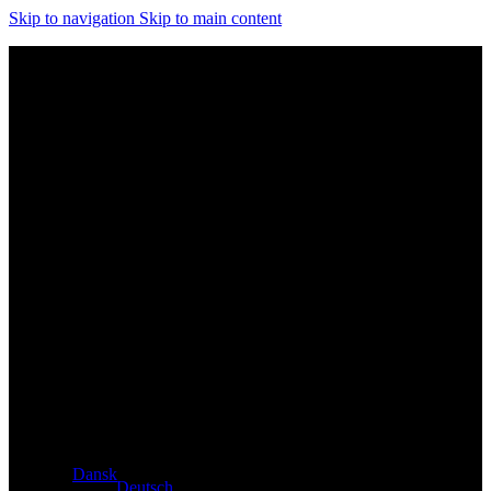
Skip to navigation
Skip to main content
Eksklusiv forhandler af Atacama- og Apollo-produkter fra
Tyskland
Dansk
Deutsch