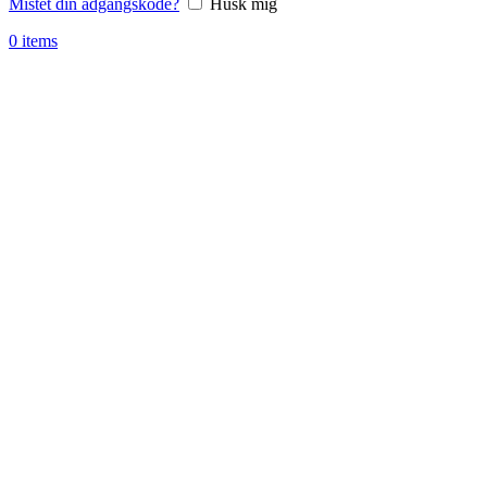
Mistet din adgangskode?
Husk mig
0
items