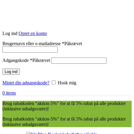
Log ind
Opret en konto
Brugernavn eller e-mailadresse
*
Påkrævet
Adgangskode
*
Påkrævet
Log ind
Mistet din adgangskode?
Husk mig
0
items
Brug rabatkoden “aktion-5%” for at få 5% rabat på alle produkter
(inklusive udsalgsvarer)!
Brug rabatkoden “aktion-5%” for at få 5% rabat på alle produkter
(inklusive udsalgsvarer)!