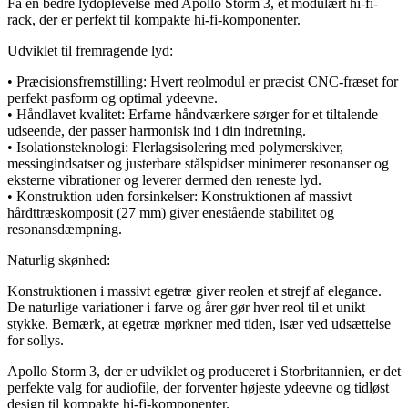
Få en bedre lydoplevelse med Apollo Storm 3, et modulært hi-fi-
rack, der er perfekt til kompakte hi-fi-komponenter.
Udviklet til fremragende lyd:
• Præcisionsfremstilling: Hvert reolmodul er præcist CNC-fræset for
perfekt pasform og optimal ydeevne.
• Håndlavet kvalitet: Erfarne håndværkere sørger for et tiltalende
udseende, der passer harmonisk ind i din indretning.
• Isolationsteknologi: Flerlagsisolering med polymerskiver,
messingindsatser og justerbare stålspidser minimerer resonanser og
eksterne vibrationer og leverer dermed den reneste lyd.
• Konstruktion uden forsinkelser: Konstruktionen af massivt
hårdttræskomposit (27 mm) giver enestående stabilitet og
resonansdæmpning.
Naturlig skønhed:
Konstruktionen i massivt egetræ giver reolen et strejf af elegance.
De naturlige variationer i farve og årer gør hver reol til et unikt
stykke. Bemærk, at egetræ mørkner med tiden, især ved udsættelse
for sollys.
Apollo Storm 3, der er udviklet og produceret i Storbritannien, er det
perfekte valg for audiofile, der forventer højeste ydeevne og tidløst
design til kompakte hi-fi-komponenter.