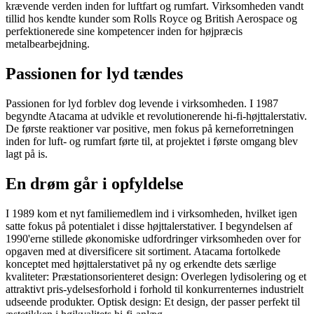
krævende verden inden for luftfart og rumfart. Virksomheden vandt
tillid hos kendte kunder som Rolls Royce og British Aerospace og
perfektionerede sine kompetencer inden for højpræcis
metalbearbejdning.
Passionen for lyd tændes
Passionen for lyd forblev dog levende i virksomheden. I 1987
begyndte Atacama at udvikle et revolutionerende hi-fi-højttalerstativ.
De første reaktioner var positive, men fokus på kerneforretningen
inden for luft- og rumfart førte til, at projektet i første omgang blev
lagt på is.
En drøm går i opfyldelse
I 1989 kom et nyt familiemedlem ind i virksomheden, hvilket igen
satte fokus på potentialet i disse højttalerstativer. I begyndelsen af
1990'erne stillede økonomiske udfordringer virksomheden over for
opgaven med at diversificere sit sortiment. Atacama fortolkede
konceptet med højttalerstativet på ny og erkendte dets særlige
kvaliteter: Præstationsorienteret design: Overlegen lydisolering og et
attraktivt pris-ydelsesforhold i forhold til konkurrenternes industrielt
udseende produkter. Optisk design: Et design, der passer perfekt til