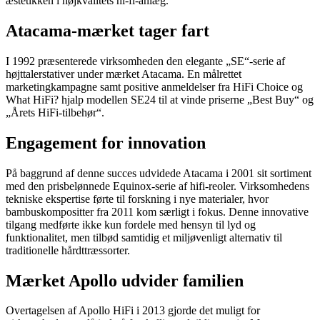
æstetikken i højkvalitets hi-fi-anlæg.
Atacama-mærket tager fart
I 1992 præsenterede virksomheden den elegante „SE“-serie af
højttalerstativer under mærket Atacama. En målrettet
marketingkampagne samt positive anmeldelser fra HiFi Choice og
What HiFi? hjalp modellen SE24 til at vinde priserne „Best Buy“ og
„Årets HiFi-tilbehør“.
Engagement for innovation
På baggrund af denne succes udvidede Atacama i 2001 sit sortiment
med den prisbelønnede Equinox-serie af hifi-reoler. Virksomhedens
tekniske ekspertise førte til forskning i nye materialer, hvor
bambuskompositter fra 2011 kom særligt i fokus. Denne innovative
tilgang medførte ikke kun fordele med hensyn til lyd og
funktionalitet, men tilbød samtidig et miljøvenligt alternativ til
traditionelle hårdttræssorter.
Mærket Apollo udvider familien
Overtagelsen af Apollo HiFi i 2013 gjorde det muligt for