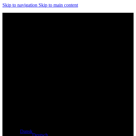
Skip to navigation
Skip to main content
Eksklusiv forhandler af Atacama- og Apollo-produkter fra
Tyskland
Dansk
Deutsch