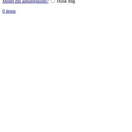
Mistet din adgangskode?
Husk mig
0
items