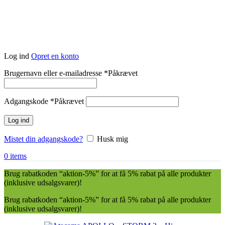
Log ind
Opret en konto
Brugernavn eller e-mailadresse
*
Påkrævet
Adgangskode
*
Påkrævet
Log ind
Mistet din adgangskode?
Husk mig
0
items
Brug rabatkoden “aktion-5%” for at få 5% rabat på alle produkter
(inklusive udsalgsvarer)!
Brug rabatkoden “aktion-5%” for at få 5% rabat på alle produkter
(inklusive udsalgsvarer)!