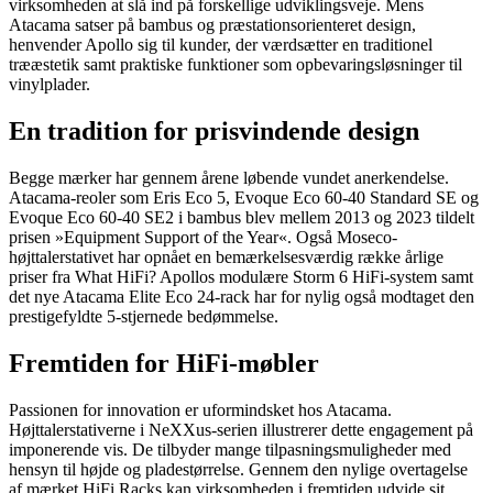
virksomheden at slå ind på forskellige udviklingsveje. Mens
Atacama satser på bambus og præstationsorienteret design,
henvender Apollo sig til kunder, der værdsætter en traditionel
trææstetik samt praktiske funktioner som opbevaringsløsninger til
vinylplader.
En tradition for prisvindende design
Begge mærker har gennem årene løbende vundet anerkendelse.
Atacama-reoler som Eris Eco 5, Evoque Eco 60-40 Standard SE og
Evoque Eco 60-40 SE2 i bambus blev mellem 2013 og 2023 tildelt
prisen »Equipment Support of the Year«. Også Moseco-
højttalerstativet har opnået en bemærkelsesværdig række årlige
priser fra What HiFi? Apollos modulære Storm 6 HiFi-system samt
det nye Atacama Elite Eco 24-rack har for nylig også modtaget den
prestigefyldte 5-stjernede bedømmelse.
Fremtiden for HiFi-møbler
Passionen for innovation er uformindsket hos Atacama.
Højttalerstativerne i NeXXus-serien illustrerer dette engagement på
imponerende vis. De tilbyder mange tilpasningsmuligheder med
hensyn til højde og pladestørrelse. Gennem den nylige overtagelse
af mærket HiFi Racks kan virksomheden i fremtiden udvide sit