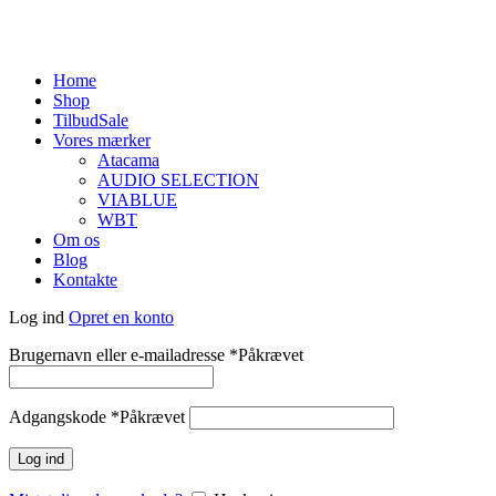
Home
Shop
Tilbud
Sale
Vores mærker
Atacama
AUDIO SELECTION
VIABLUE
WBT
Om os
Blog
Kontakte
Log ind
Opret en konto
Brugernavn eller e-mailadresse
*
Påkrævet
Adgangskode
*
Påkrævet
Log ind