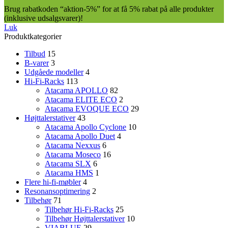
Brug rabatkoden “aktion-5%” for at få 5% rabat på alle produkter
(inklusive udsalgsvarer)!
Luk
Produktkategorier
Tilbud
15
B-varer
3
Udgåede modeller
4
Hi-Fi-Racks
113
Atacama APOLLO
82
Atacama ELITE ECO
2
Atacama EVOQUE ECO
29
Højttalerstativer
43
Atacama Apollo Cyclone
10
Atacama Apollo Duet
4
Atacama Nexxus
6
Atacama Moseco
16
Atacama SLX
6
Atacama HMS
1
Flere hi-fi-møbler
4
Resonansoptimering
2
Tilbehør
71
Tilbehør Hi-Fi-Racks
25
Tilbehør Højttalerstativer
10
VIABLUE
29