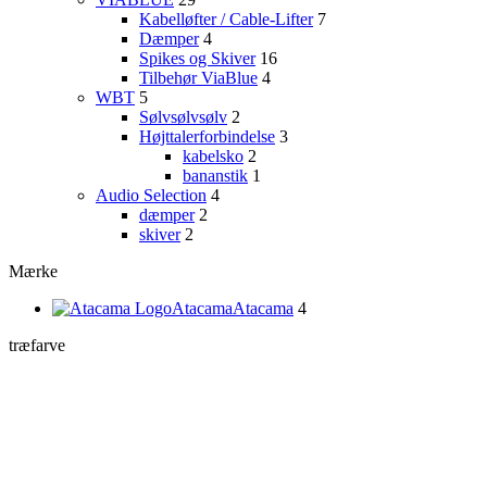
Kabelløfter / Cable-Lifter
7
Dæmper
4
Spikes og Skiver
16
Tilbehør ViaBlue
4
WBT
5
Sølvsølvsølv
2
Højttalerforbindelse
3
kabelsko
2
bananstik
1
Audio Selection
4
dæmper
2
skiver
2
Mærke
Atacama
Atacama
4
træfarve