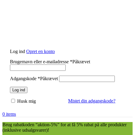
Log ind
Opret en konto
Brugernavn eller e-mailadresse
*
Påkrævet
Adgangskode
*
Påkrævet
Log ind
Mistet din adgangskode?
Husk mig
0
items
Brug rabatkoden “aktion-5%” for at få 5% rabat på alle produkter
(inklusive udsalgsvarer)!