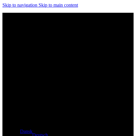
Skip to navigation
Skip to main content
Eksklusiv forhandler af Atacama- og Apollo-produkter fra
Tyskland
Dansk
Deutsch