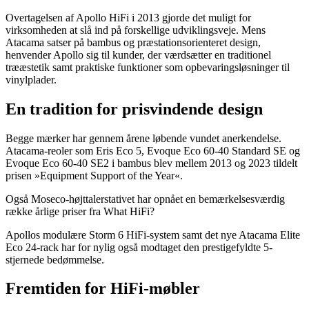
Overtagelsen af Apollo HiFi i 2013 gjorde det muligt for
virksomheden at slå ind på forskellige udviklingsveje. Mens
Atacama satser på bambus og præstationsorienteret design,
henvender Apollo sig til kunder, der værdsætter en traditionel
trææstetik samt praktiske funktioner som opbevaringsløsninger til
vinylplader.
En tradition for prisvindende design
Begge mærker har gennem årene løbende vundet anerkendelse.
Atacama-reoler som Eris Eco 5, Evoque Eco 60-40 Standard SE og
Evoque Eco 60-40 SE2 i bambus blev mellem 2013 og 2023 tildelt
prisen »Equipment Support of the Year«.
Også Moseco-højttalerstativet har opnået en bemærkelsesværdig
række årlige priser fra What HiFi?
Apollos modulære Storm 6 HiFi-system samt det nye Atacama Elite
Eco 24-rack har for nylig også modtaget den prestigefyldte 5-
stjernede bedømmelse.
Fremtiden for HiFi-møbler