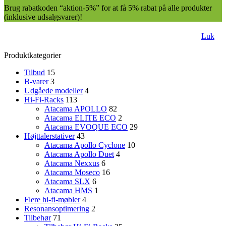
Brug rabatkoden “aktion-5%” for at få 5% rabat på alle produkter
(inklusive udsalgsvarer)!
Luk
Produktkategorier
Tilbud
15
B-varer
3
Udgåede modeller
4
Hi-Fi-Racks
113
Atacama APOLLO
82
Atacama ELITE ECO
2
Atacama EVOQUE ECO
29
Højttalerstativer
43
Atacama Apollo Cyclone
10
Atacama Apollo Duet
4
Atacama Nexxus
6
Atacama Moseco
16
Atacama SLX
6
Atacama HMS
1
Flere hi-fi-møbler
4
Resonansoptimering
2
Tilbehør
71