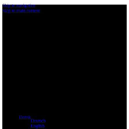
Skip to navigation
Skip to main content
Eksklusiv forhandler af Atacama- og Apollo-produkter fra
Tyskland
Dansk
Deutsch
English