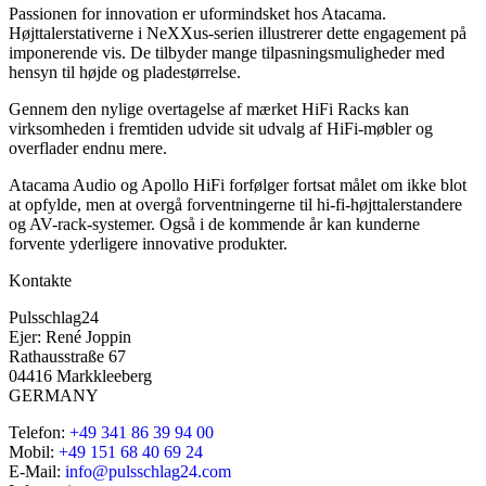
Passionen for innovation er uformindsket hos Atacama.
Højttalerstativerne i NeXXus-serien illustrerer dette engagement på
imponerende vis. De tilbyder mange tilpasningsmuligheder med
hensyn til højde og pladestørrelse.
Gennem den nylige overtagelse af mærket HiFi Racks kan
virksomheden i fremtiden udvide sit udvalg af HiFi-møbler og
overflader endnu mere.
Atacama Audio og Apollo HiFi forfølger fortsat målet om ikke blot
at opfylde, men at overgå forventningerne til hi-fi-højttalerstandere
og AV-rack-systemer. Også i de kommende år kan kunderne
forvente yderligere innovative produkter.
Kontakte
Pulsschlag24
Ejer: René Joppin
Rathausstraße 67
04416 Markkleeberg
GERMANY
Telefon:
+49 341 86 39 94 00
Mobil:
+49 151 68 40 69 24
E-Mail:
info@pulsschlag24.com