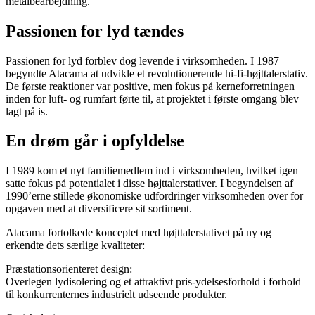
metalbearbejdning.
Passionen for lyd tændes
Passionen for lyd forblev dog levende i virksomheden. I 1987
begyndte Atacama at udvikle et revolutionerende hi-fi-højttalerstativ.
De første reaktioner var positive, men fokus på kerneforretningen
inden for luft- og rumfart førte til, at projektet i første omgang blev
lagt på is.
En drøm går i opfyldelse
I 1989 kom et nyt familiemedlem ind i virksomheden, hvilket igen
satte fokus på potentialet i disse højttalerstativer. I begyndelsen af
1990’erne stillede økonomiske udfordringer virksomheden over for
opgaven med at diversificere sit sortiment.
Atacama fortolkede konceptet med højttalerstativet på ny og
erkendte dets særlige kvaliteter:
Præstationsorienteret design:
Overlegen lydisolering og et attraktivt pris-ydelsesforhold i forhold
til konkurrenternes industrielt udseende produkter.