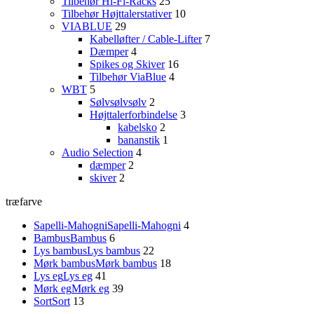
Tilbehør Hi-Fi-Racks
25
Tilbehør Højttalerstativer
10
VIABLUE
29
Kabelløfter / Cable-Lifter
7
Dæmper
4
Spikes og Skiver
16
Tilbehør ViaBlue
4
WBT
5
Sølvsølvsølv
2
Højttalerforbindelse
3
kabelsko
2
bananstik
1
Audio Selection
4
dæmper
2
skiver
2
træfarve
Sapelli-Mahogni
Sapelli-Mahogni
4
Bambus
Bambus
6
Lys bambus
Lys bambus
22
Mørk bambus
Mørk bambus
18
Lys eg
Lys eg
41
Mørk eg
Mørk eg
39
Sort
Sort
13