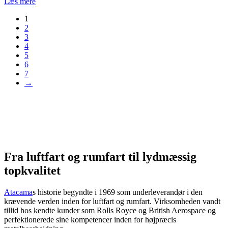
Læs mere
1
2
3
4
5
6
7
→
Fra luftfart og rumfart til lydmæssig
topkvalitet
Atacama
s historie begyndte i 1969 som underleverandør i den
krævende verden inden for luftfart og rumfart. Virksomheden vandt
tillid hos kendte kunder som Rolls Royce og British Aerospace og
perfektionerede sine kompetencer inden for højpræcis