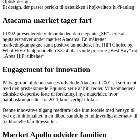
Optisk design:
Et design, der passer perfekt til æstetikken i højkvalitets hi-fi-anlæg.
Atacama-mærket tager fart
I 1992 præsenterede virksomheden den elegante „SE“-serie af
højttalerstativer under mærket Atacama. En målrettet
marketingkampagne samt positive anmeldelser fra HiFi Choice og
What HiFi? hjalp modellen SE24 til at vinde priserne „Best Buy“ og
„Årets HiFi-tilbehør“.
Engagement for innovation
På baggrund af denne succes udvidede Atacama i 2001 sit sortiment
med den prisbelønnede Equinox-serie af hifi-reoler. Virksomhedens
tekniske ekspertise førte til forskning i nye materialer, hvor
bambuskompositter fra 2011 kom særligt i fokus.
Denne innovative tilgang medførte ikke kun fordele med hensyn til
lyd og funktionalitet, men tilbød samtidig et miljøvenligt alternativ til
traditionelle hårdttræssorter.
Mærket Apollo udvider familien