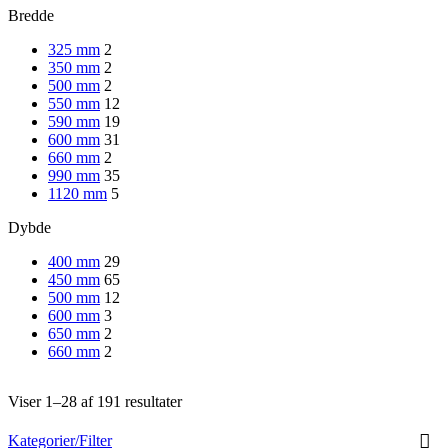
Bredde
325 mm
2
350 mm
2
500 mm
2
550 mm
12
590 mm
19
600 mm
31
660 mm
2
990 mm
35
1120 mm
5
Dybde
400 mm
29
450 mm
65
500 mm
12
600 mm
3
650 mm
2
660 mm
2
Viser 1–28 af 191 resultater
Kategorier/Filter