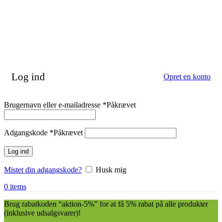
Log ind
Opret en konto
Brugernavn eller e-mailadresse
*
Påkrævet
Adgangskode
*
Påkrævet
Log ind
Mistet din adgangskode?
Husk mig
0
items
Brug rabatkoden “aktion-5%” for at få 5% rabat på alle produkter
(inklusive udsalgsvarer)!