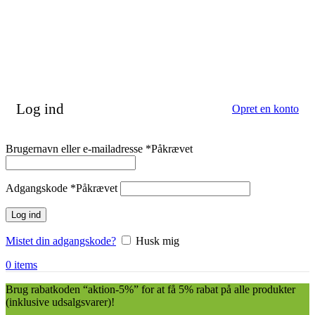
Log ind
Opret en konto
Brugernavn eller e-mailadresse
*
Påkrævet
Adgangskode
*
Påkrævet
Log ind
Mistet din adgangskode?
Husk mig
0
items
Brug rabatkoden “aktion-5%” for at få 5% rabat på alle produkter
(inklusive udsalgsvarer)!