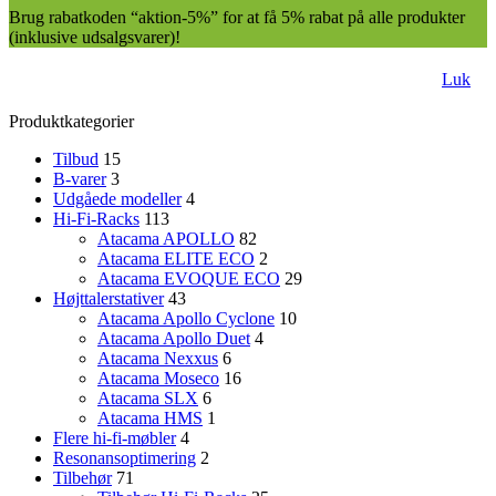
Brug rabatkoden “aktion-5%” for at få 5% rabat på alle produkter
(inklusive udsalgsvarer)!
Luk
Produktkategorier
Tilbud
15
B-varer
3
Udgåede modeller
4
Hi-Fi-Racks
113
Atacama APOLLO
82
Atacama ELITE ECO
2
Atacama EVOQUE ECO
29
Højttalerstativer
43
Atacama Apollo Cyclone
10
Atacama Apollo Duet
4
Atacama Nexxus
6
Atacama Moseco
16
Atacama SLX
6
Atacama HMS
1
Flere hi-fi-møbler
4
Resonansoptimering
2
Tilbehør
71