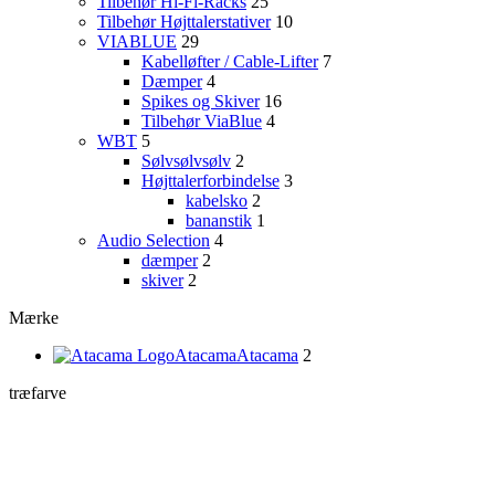
Tilbehør Hi-Fi-Racks
25
Tilbehør Højttalerstativer
10
VIABLUE
29
Kabelløfter / Cable-Lifter
7
Dæmper
4
Spikes og Skiver
16
Tilbehør ViaBlue
4
WBT
5
Sølvsølvsølv
2
Højttalerforbindelse
3
kabelsko
2
bananstik
1
Audio Selection
4
dæmper
2
skiver
2
Mærke
Atacama
Atacama
2
træfarve