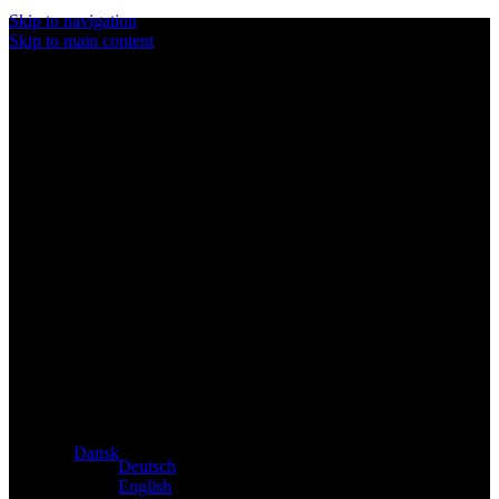
Skip to navigation
Skip to main content
Eksklusiv forhandler af Atacama- og Apollo-produkter fra
Tyskland
Dansk
Deutsch
English