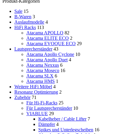
Produkt-Kategorien
Sale
15
B-Waren
3
Auslaufmodelle
4
HiFi Racks
113
Atacama APOLLO
82
Atacama ELITE ECO
2
Atacama EVOQUE ECO
29
Lautsprecherständer
43
Atacama Apollo Cyclone
10
Atacama Apollo Duet
4
Atacama Nexxus
6
Atacama Moseco
16
Atacama SLX
6
Atacama HMS
1
Weitere HiFi Möbel
4
Resonanz Optimierung
2
Zubehör
71
Für Hi-Fi-Racks
25
Für Lautsprecherständer
10
VIABLUE
29
Kabelheber / Cable Lifter
7
Dämpfer
4
Spikes und Unterlegscheiben
16