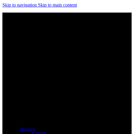
Skip to navigation
Skip to main content
Exklusiver Händler für Atacama und Apollo Produkte aus
Deutschland
Deutsch
English