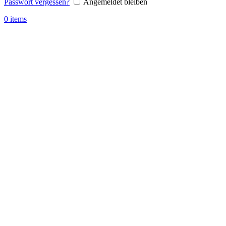
Passwort vergessen?
Angemeldet bleiben
0
items