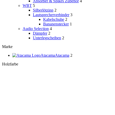
Absorber & Spikes Zubehör
4
WBT
5
Silberlötzinn
2
Lautsprecherverbinder
3
Kabelschuhe
2
Bananenstecker
1
Audio Selection
4
Dämpfer
2
Unterlegscheiben
2
Marke
Atacama
Atacama
2
Holzfarbe