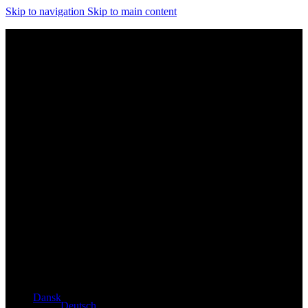
Skip to navigation
Skip to main content
Eksklusiv forhandler af Atacama- og Apollo-produkter fra
Tyskland
Dansk
Deutsch