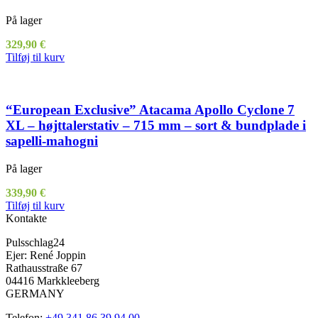
På lager
329,90
€
Tilføj til kurv
“European Exclusive” Atacama Apollo Cyclone 7
XL – højttalerstativ – 715 mm – sort & bundplade i
sapelli-mahogni
På lager
339,90
€
Tilføj til kurv
Kontakte
Pulsschlag24
Ejer: René Joppin
Rathausstraße 67
04416 Markkleeberg
GERMANY
Telefon:
+49 341 86 39 94 00