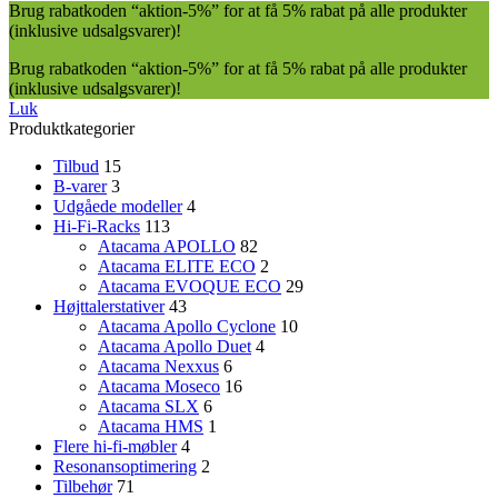
Brug rabatkoden “aktion-5%” for at få 5% rabat på alle produkter
(inklusive udsalgsvarer)!
Brug rabatkoden “aktion-5%” for at få 5% rabat på alle produkter
(inklusive udsalgsvarer)!
Luk
Produktkategorier
Tilbud
15
B-varer
3
Udgåede modeller
4
Hi-Fi-Racks
113
Atacama APOLLO
82
Atacama ELITE ECO
2
Atacama EVOQUE ECO
29
Højttalerstativer
43
Atacama Apollo Cyclone
10
Atacama Apollo Duet
4
Atacama Nexxus
6
Atacama Moseco
16
Atacama SLX
6
Atacama HMS
1
Flere hi-fi-møbler
4
Resonansoptimering
2
Tilbehør
71