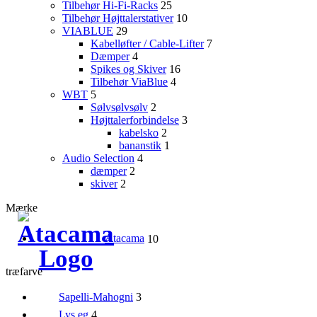
Tilbehør Hi-Fi-Racks
25
Tilbehør Højttalerstativer
10
VIABLUE
29
Kabelløfter / Cable-Lifter
7
Dæmper
4
Spikes og Skiver
16
Tilbehør ViaBlue
4
WBT
5
Sølvsølvsølv
2
Højttalerforbindelse
3
kabelsko
2
bananstik
1
Audio Selection
4
dæmper
2
skiver
2
Mærke
Atacama
10
træfarve
Sapelli-Mahogni
3
Lys eg
4