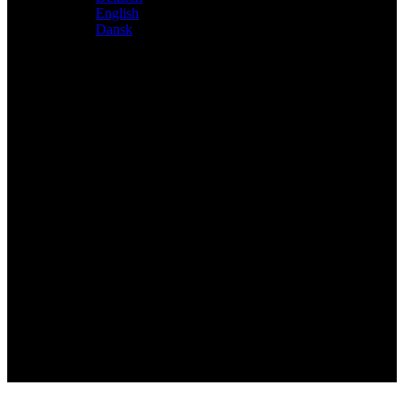
English
Dansk
Distributeur exclusif des produits Atacama et Apollo
d'Allemagne