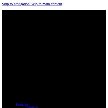
Skip to navigation
Skip to main content
Distributeur exclusif des produits Atacama et Apollo
d'Allemagne
Français
Deutsch